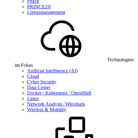
PMI®
PRINCE2®
Lizenzmanagement
Technologien
im Fokus
Artificial Intelligence (AI)
Cloud
Cyber Security
Data Center
Docker / Kubernetes / OpenShift
Linux
Network Analysis / Wireshark
Wireless & Mobility