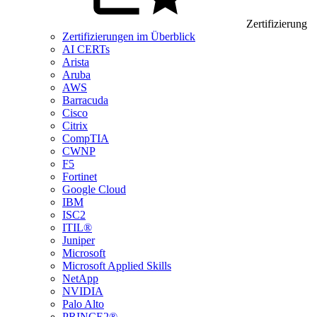
Zertifizierung
Zertifizierungen im Überblick
AI CERTs
Arista
Aruba
AWS
Barracuda
Cisco
Citrix
CompTIA
CWNP
F5
Fortinet
Google Cloud
IBM
ISC2
ITIL®
Juniper
Microsoft
Microsoft Applied Skills
NetApp
NVIDIA
Palo Alto
PRINCE2®