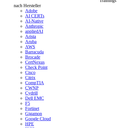
Trainings
nach Hersteller
Adobe
AI CERTs
AI-Native
Anthropic
appliedAI
Arista
Aruba
AWS
Barracuda
Brocade
CertNexus
Check Point
Cisco
Citrix
CompTIA
CWNP
Cydrill
Dell EMC
F5
Fortinet
Gigamon
Google Cloud
HPE