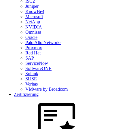
ISC2
Juniper
KnowBe4
Microsoft
NetApp
NVIDIA
Omnissa
Oracle
Palo Alto Networks
Proxmox
Red Hat
SAP
ServiceNow
SoftwareONE
Splunk
SUSE
Veritas
VMware by Broadcom
Zertifizierung