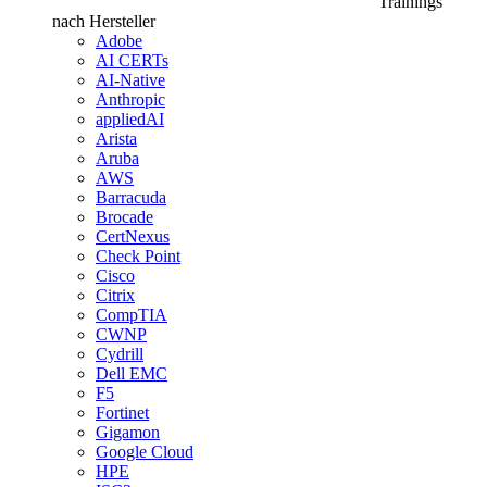
Trainings
nach Hersteller
Adobe
AI CERTs
AI-Native
Anthropic
appliedAI
Arista
Aruba
AWS
Barracuda
Brocade
CertNexus
Check Point
Cisco
Citrix
CompTIA
CWNP
Cydrill
Dell EMC
F5
Fortinet
Gigamon
Google Cloud
HPE