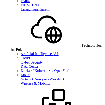
PMI®
PRINCE2®
Lizenzmanagement
Technologien
im Fokus
Artificial Intelligence (AI)
Cloud
Cyber Security
Data Center
Docker / Kubernetes / OpenShift
Linux
Network Analysis / Wireshark
Wireless & Mobility