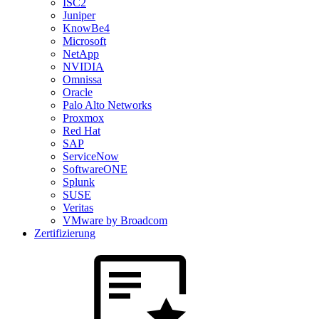
ISC2
Juniper
KnowBe4
Microsoft
NetApp
NVIDIA
Omnissa
Oracle
Palo Alto Networks
Proxmox
Red Hat
SAP
ServiceNow
SoftwareONE
Splunk
SUSE
Veritas
VMware by Broadcom
Zertifizierung