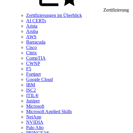
Zertifizierung
Zertifizierungen im Überblick
AI CERTs
Arista
Aruba
AWS
Barracuda
Cisco
Citrix
CompTIA
CWNP
F5
Fortinet
Google Cloud
IBM
ISC2
ITIL®
Juniper
Microsoft
Microsoft Applied Skills
NetApp
NVIDIA
Palo Alto
PRINCE2®