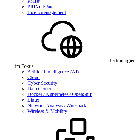
PMI®
PRINCE2®
Lizenzmanagement
Technologien
im Fokus
Artificial Intelligence (AI)
Cloud
Cyber Security
Data Center
Docker / Kubernetes / OpenShift
Linux
Network Analysis / Wireshark
Wireless & Mobility