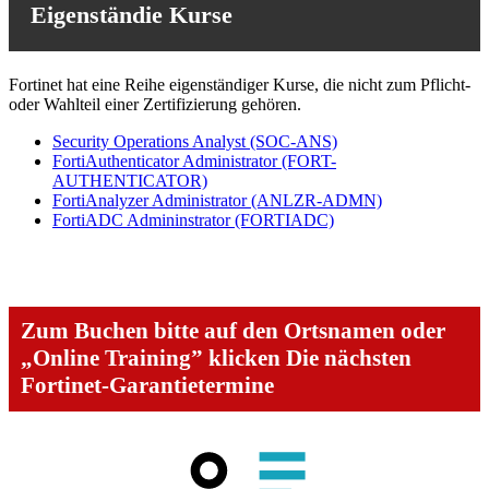
Eigenständie Kurse
Fortinet hat eine Reihe eigenständiger Kurse, die nicht zum Pflicht-
oder Wahlteil einer Zertifizierung gehören.
Security Operations Analyst
(SOC-ANS)
FortiAuthenticator Administrator
(FORT-
AUTHENTICATOR)
FortiAnalyzer Administrator
(ANLZR-ADMN)
FortiADC Admininstrator
(FORTIADC)
Zum Buchen bitte auf den Ortsnamen oder
„Online Training” klicken
Die nächsten
Fortinet-Garantietermine