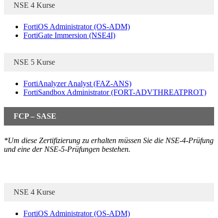
NSE 4 Kurse
FortiOS Administrator
(OS-ADM)
FortiGate Immersion
(NSE4I)
NSE 5 Kurse
FortiAnalyzer Analyst
(FAZ-ANS)
FortiSandbox Administrator
(FORT-ADVTHREATPROT)
FCP – SASE
*Um diese Zertifizierung zu erhalten müssen Sie die NSE-4-Prüfung
und eine der NSE-5-Prüfungen bestehen.
NSE 4 Kurse
FortiOS Administrator
(OS-ADM)