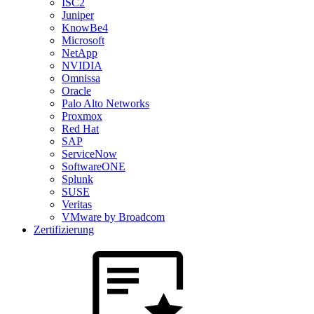
ISC2
Juniper
KnowBe4
Microsoft
NetApp
NVIDIA
Omnissa
Oracle
Palo Alto Networks
Proxmox
Red Hat
SAP
ServiceNow
SoftwareONE
Splunk
SUSE
Veritas
VMware by Broadcom
Zertifizierung