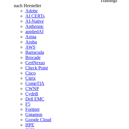
Trainings
nach Hersteller
Adobe
AI CERTs
AI-Native
Anthropic
appliedAI
Arista
Aruba
AWS
Barracuda
Brocade
CertNexus
Check Point
Cisco
Citrix
CompTIA
CWNP
Cydrill
Dell EMC
F5
Fortinet
Gigamon
Google Cloud
HPE