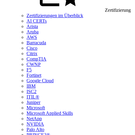
Zertifizierung
Zertifizierungen im Überblick
AI CERTs
Arista
Aruba
AWS
Barracuda
Cisco
Citrix
CompTIA
CWNP
F5
Fortinet
Google Cloud
IBM
ISC2
ITIL®
Juniper
Microsoft
Microsoft Applied Skills
NetApp
NVIDIA
Palo Alto
PRINCE2®