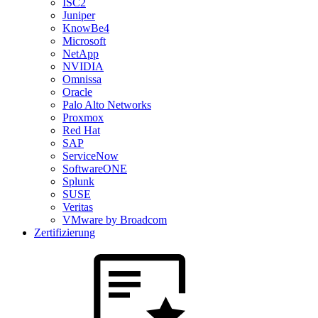
ISC2
Juniper
KnowBe4
Microsoft
NetApp
NVIDIA
Omnissa
Oracle
Palo Alto Networks
Proxmox
Red Hat
SAP
ServiceNow
SoftwareONE
Splunk
SUSE
Veritas
VMware by Broadcom
Zertifizierung