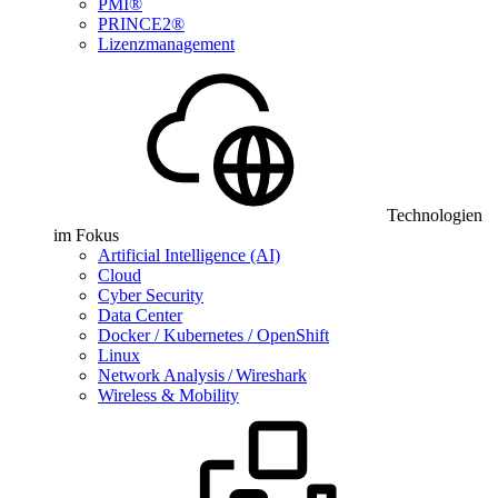
PMI®
PRINCE2®
Lizenzmanagement
Technologien
im Fokus
Artificial Intelligence (AI)
Cloud
Cyber Security
Data Center
Docker / Kubernetes / OpenShift
Linux
Network Analysis / Wireshark
Wireless & Mobility