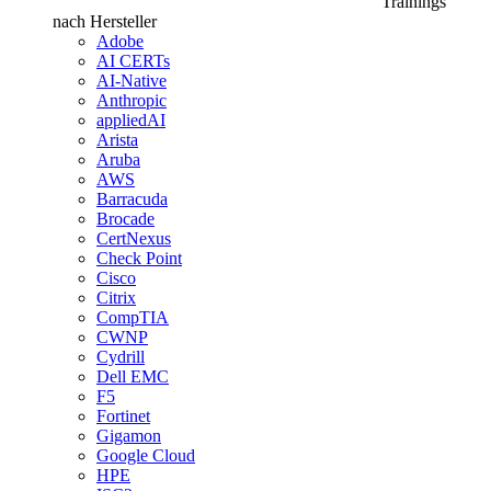
Trainings
nach Hersteller
Adobe
AI CERTs
AI-Native
Anthropic
appliedAI
Arista
Aruba
AWS
Barracuda
Brocade
CertNexus
Check Point
Cisco
Citrix
CompTIA
CWNP
Cydrill
Dell EMC
F5
Fortinet
Gigamon
Google Cloud
HPE