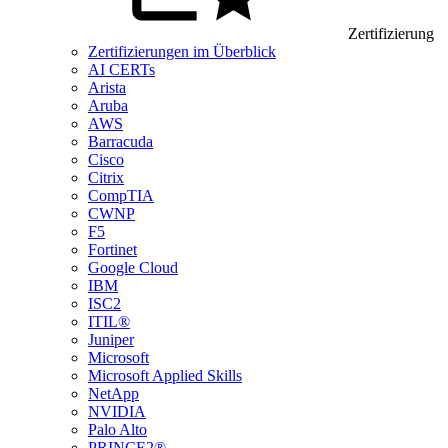
Zertifizierung
Zertifizierungen im Überblick
AI CERTs
Arista
Aruba
AWS
Barracuda
Cisco
Citrix
CompTIA
CWNP
F5
Fortinet
Google Cloud
IBM
ISC2
ITIL®
Juniper
Microsoft
Microsoft Applied Skills
NetApp
NVIDIA
Palo Alto
PRINCE2®