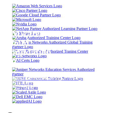
VMware
Cloud
Foundation
9.0
Aufbau, Betrieb und
NEUE TRAININGS UND ZERTIFIZIERUNGEN ENTDECKEN
Absicherung Ihrer
Private Cloud