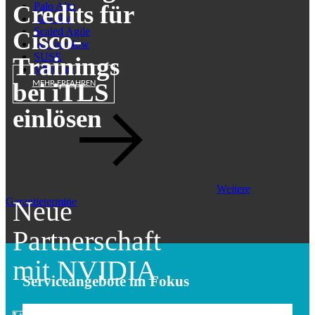
Credits für
Palo Alto
Red Hat
Scaled Agile
Cisco-
ServiceNow
SUSE
Trainings
VMware
bei iTLS
MEHR ERFAHREN
einlösen
Weitere
Neue
Garantietermine
Partnerschaft
mit NVIDIA
Serviceangebote im Fokus