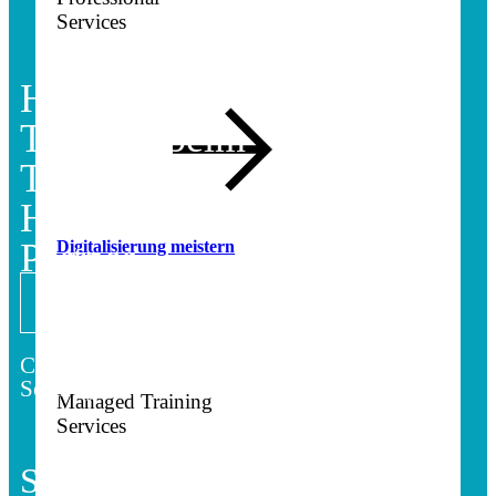
Services
HPE Aruba
Training beim
Top
HPE Learning
Partner
Digitalisierung meistern
MEHR ERFAHREN
Campus Access, Switching,
Security u.a.
Managed Training
Services
Scaled Agile