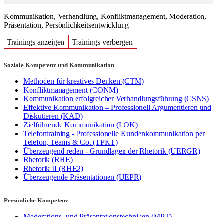
Kommunikation, Verhandlung, Konfliktmanagement, Moderation,
Präsentation, Persönlichkeitsentwicklung
Trainings anzeigen
Trainings verbergen
Soziale Kompetenz und Kommunikation
Methoden für kreatives Denken
(CTM)
Konfliktmanagement
(CONM)
Kommunikation erfolgreicher Verhandlungsführung
(CSNS)
Effektive Kommunikation – Professionell Argumentieren und
Diskutieren
(KAD)
Zielführende Kommunikation
(LOK)
Telefontraining - Professionelle Kundenkommunikation per
Telefon, Teams & Co.
(TPKT)
Überzeugend reden - Grundlagen der Rhetorik
(UERGR)
Rhetorik
(RHE)
Rhetorik II
(RHE2)
Überzeugende Präsentationen
(UEPR)
Persönliche Kompetenz
Moderations- und Präsentationstechniken
(MPT)