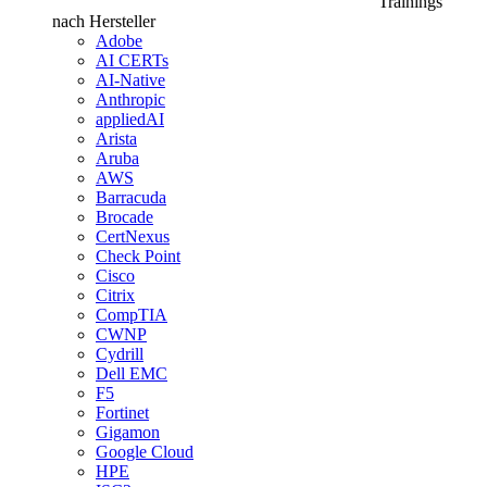
Trainings
nach Hersteller
Adobe
AI CERTs
AI-Native
Anthropic
appliedAI
Arista
Aruba
AWS
Barracuda
Brocade
CertNexus
Check Point
Cisco
Citrix
CompTIA
CWNP
Cydrill
Dell EMC
F5
Fortinet
Gigamon
Google Cloud
HPE