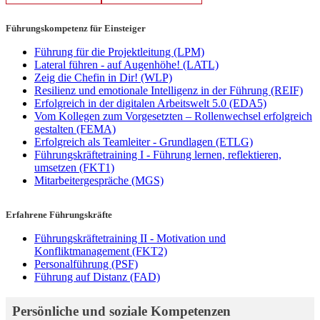
Führungskompetenz für Einsteiger
Führung für die Projektleitung
(LPM)
Lateral führen - auf Augenhöhe!
(LATL)
Zeig die Chefin in Dir!
(WLP)
Resilienz und emotionale Intelligenz in der Führung
(REIF)
Erfolgreich in der digitalen Arbeitswelt 5.0
(EDA5)
Vom Kollegen zum Vorgesetzten – Rollenwechsel erfolgreich
gestalten
(FEMA)
Erfolgreich als Teamleiter - Grundlagen
(ETLG)
Führungskräftetraining I - Führung lernen, reflektieren,
umsetzen
(FKT1)
Mitarbeitergespräche
(MGS)
Erfahrene Führungskräfte
Führungskräftetraining II - Motivation und
Konfliktmanagement
(FKT2)
Personalführung
(PSF)
Führung auf Distanz
(FAD)
Persönliche und soziale Kompetenzen