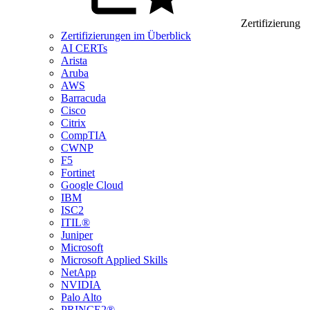
Zertifizierung
Zertifizierungen im Überblick
AI CERTs
Arista
Aruba
AWS
Barracuda
Cisco
Citrix
CompTIA
CWNP
F5
Fortinet
Google Cloud
IBM
ISC2
ITIL®
Juniper
Microsoft
Microsoft Applied Skills
NetApp
NVIDIA
Palo Alto
PRINCE2®