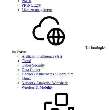
PMI®
PRINCE2®
Lizenzmanagement
Technologien
im Fokus
Artificial Intelligence (AI)
Cloud
Cyber Security
Data Center
Docker / Kubernetes / OpenShift
Linux
Network Analysis / Wireshark
Wireless & Mobility