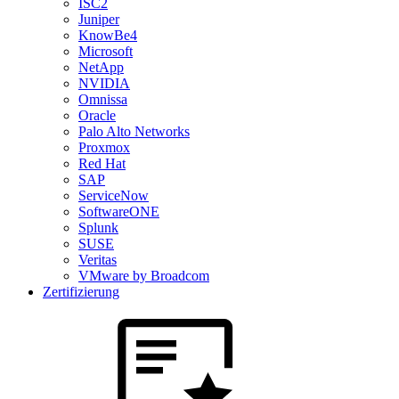
ISC2
Juniper
KnowBe4
Microsoft
NetApp
NVIDIA
Omnissa
Oracle
Palo Alto Networks
Proxmox
Red Hat
SAP
ServiceNow
SoftwareONE
Splunk
SUSE
Veritas
VMware by Broadcom
Zertifizierung