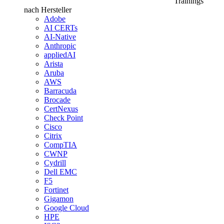
Trainings
nach Hersteller
Adobe
AI CERTs
AI-Native
Anthropic
appliedAI
Arista
Aruba
AWS
Barracuda
Brocade
CertNexus
Check Point
Cisco
Citrix
CompTIA
CWNP
Cydrill
Dell EMC
F5
Fortinet
Gigamon
Google Cloud
HPE