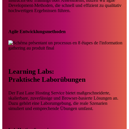
Instructor-led Trainings oder Assessments, nutzen wir agile
Development-Methoden, die schnell und effizient zu qualitativ
hochwertigen Ergebnissen führen.
Agile Entwicklungsmethoden
Learning Labs:
Praktische Laborübungen
Der Fast Lane Hosting Service bietet maßgeschneiderte,
skalierbare, zuverlässige und Browser-basierte Lösungen an.
Dazu gehört eine Laborumgebung, die reale Szenarien
simuliert und entsprechende Übungen umfasst.