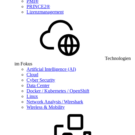
PMI®
PRINCE2®
Lizenzmanagement
Technologien
im Fokus
Artificial Intelligence (AI)
Cloud
Cyber Security
Data Center
Docker / Kubernetes / OpenShift
Linux
Network Analysis / Wireshark
Wireless & Mobility