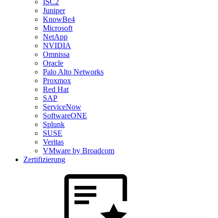
ISC2
Juniper
KnowBe4
Microsoft
NetApp
NVIDIA
Omnissa
Oracle
Palo Alto Networks
Proxmox
Red Hat
SAP
ServiceNow
SoftwareONE
Splunk
SUSE
Veritas
VMware by Broadcom
Zertifizierung