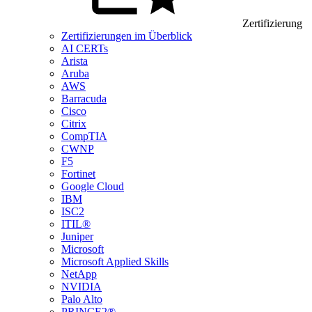
Zertifizierung
Zertifizierungen im Überblick
AI CERTs
Arista
Aruba
AWS
Barracuda
Cisco
Citrix
CompTIA
CWNP
F5
Fortinet
Google Cloud
IBM
ISC2
ITIL®
Juniper
Microsoft
Microsoft Applied Skills
NetApp
NVIDIA
Palo Alto
PRINCE2®