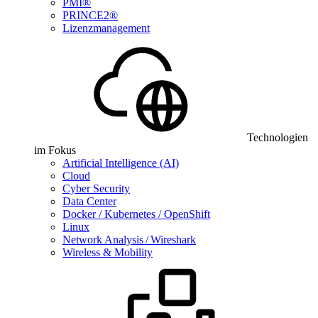
PMI®
PRINCE2®
Lizenzmanagement
Technologien
im Fokus
Artificial Intelligence (AI)
Cloud
Cyber Security
Data Center
Docker / Kubernetes / OpenShift
Linux
Network Analysis / Wireshark
Wireless & Mobility