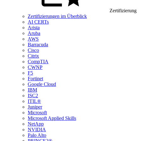
Zertifizierung
Zertifizierungen im Überblick
AI CERTs
Arista
Aruba
AWS
Barracuda
Cisco
Citrix
CompTIA
CWNP
F5
Fortinet
Google Cloud
IBM
ISC2
ITIL®
Juniper
Microsoft
Microsoft Applied Skills
NetApp
NVIDIA
Palo Alto
PRINCE2®