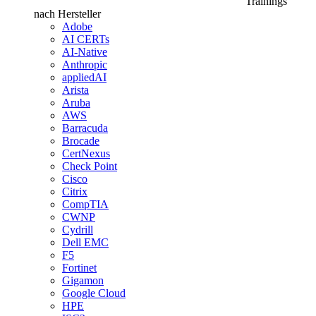
Trainings
nach Hersteller
Adobe
AI CERTs
AI-Native
Anthropic
appliedAI
Arista
Aruba
AWS
Barracuda
Brocade
CertNexus
Check Point
Cisco
Citrix
CompTIA
CWNP
Cydrill
Dell EMC
F5
Fortinet
Gigamon
Google Cloud
HPE