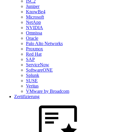
ISC2
Juniper
KnowBe4
Microsoft
NetApp
NVIDIA
Omnissa
Oracle
Palo Alto Networks
Proxmox
Red Hat
SAP
ServiceNow
SoftwareONE
Splunk
SUSE
Veritas
VMware by Broadcom
Zertifizierung