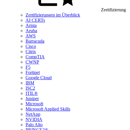
Zertifizierung
Zertifizierungen im Überblick
AI CERTs
Arista
Aruba
AWS
Barracuda
Cisco
Citrix
CompTIA
CWNP
F5
Fortinet
Google Cloud
IBM
ISC2
ITIL®
Juniper
Microsoft
Microsoft Applied Skills
NetApp
NVIDIA
Palo Alto
PRINCE2®