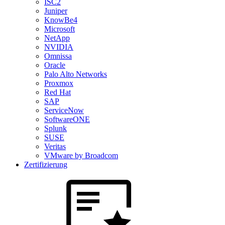
ISC2
Juniper
KnowBe4
Microsoft
NetApp
NVIDIA
Omnissa
Oracle
Palo Alto Networks
Proxmox
Red Hat
SAP
ServiceNow
SoftwareONE
Splunk
SUSE
Veritas
VMware by Broadcom
Zertifizierung