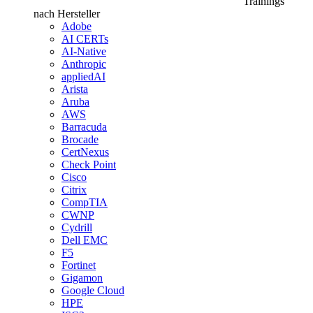
Trainings
nach Hersteller
Adobe
AI CERTs
AI-Native
Anthropic
appliedAI
Arista
Aruba
AWS
Barracuda
Brocade
CertNexus
Check Point
Cisco
Citrix
CompTIA
CWNP
Cydrill
Dell EMC
F5
Fortinet
Gigamon
Google Cloud
HPE