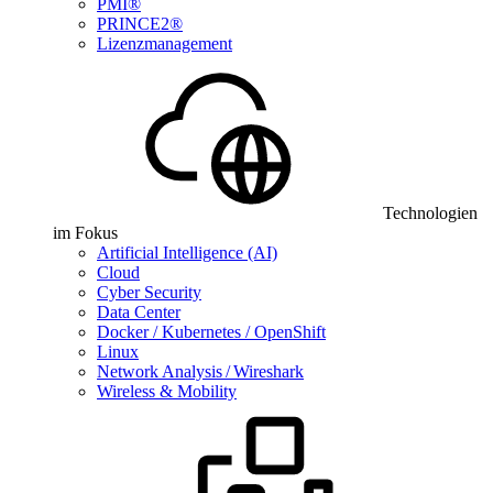
PMI®
PRINCE2®
Lizenzmanagement
Technologien
im Fokus
Artificial Intelligence (AI)
Cloud
Cyber Security
Data Center
Docker / Kubernetes / OpenShift
Linux
Network Analysis / Wireshark
Wireless & Mobility