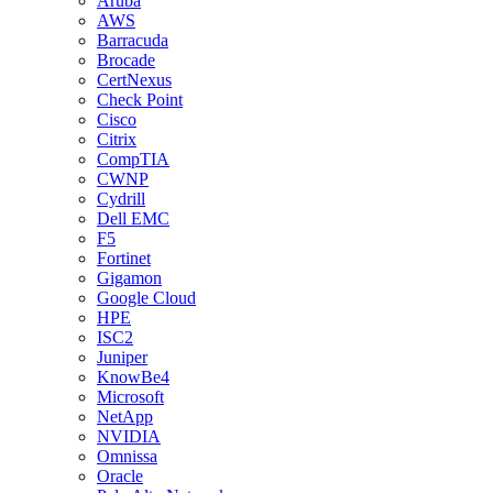
Aruba
AWS
Barracuda
Brocade
CertNexus
Check Point
Cisco
Citrix
CompTIA
CWNP
Cydrill
Dell EMC
F5
Fortinet
Gigamon
Google Cloud
HPE
ISC2
Juniper
KnowBe4
Microsoft
NetApp
NVIDIA
Omnissa
Oracle