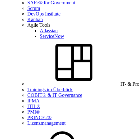
SAFe® for Government
Scrum
DevOps Institute
Kanban
Agile Tools
Atlassian
ServiceNow
IT- & Pr
Trainings im Überblick
COBIT® & IT Governance
IPMA
ITIL®
PMI®
PRINCE2®
Lizenzmanagement