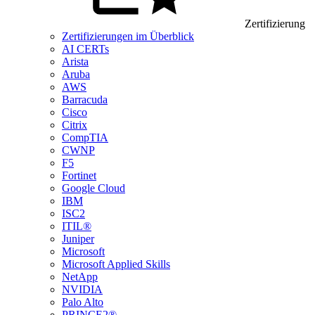
Zertifizierung
Zertifizierungen im Überblick
AI CERTs
Arista
Aruba
AWS
Barracuda
Cisco
Citrix
CompTIA
CWNP
F5
Fortinet
Google Cloud
IBM
ISC2
ITIL®
Juniper
Microsoft
Microsoft Applied Skills
NetApp
NVIDIA
Palo Alto
PRINCE2®