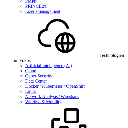
PMI®
PRINCE2®
Lizenzmanagement
Technologien
im Fokus
Artificial Intelligence (AI)
Cloud
Cyber Security
Data Center
Docker / Kubernetes / OpenShift
Linux
Network Analysis / Wireshark
Wireless & Mobility