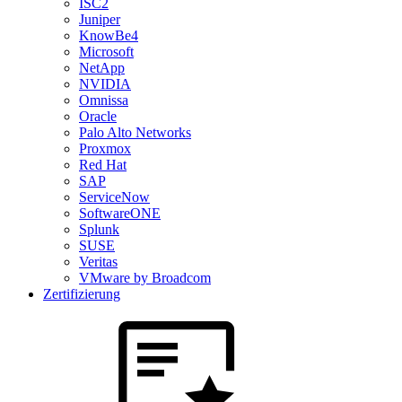
ISC2
Juniper
KnowBe4
Microsoft
NetApp
NVIDIA
Omnissa
Oracle
Palo Alto Networks
Proxmox
Red Hat
SAP
ServiceNow
SoftwareONE
Splunk
SUSE
Veritas
VMware by Broadcom
Zertifizierung