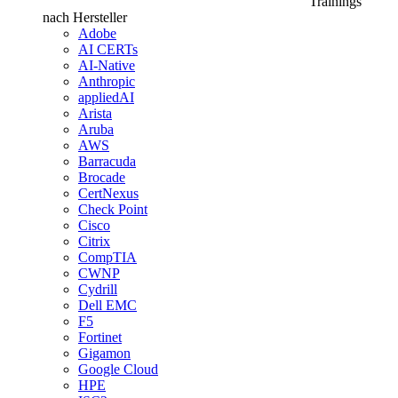
Trainings
nach Hersteller
Adobe
AI CERTs
AI-Native
Anthropic
appliedAI
Arista
Aruba
AWS
Barracuda
Brocade
CertNexus
Check Point
Cisco
Citrix
CompTIA
CWNP
Cydrill
Dell EMC
F5
Fortinet
Gigamon
Google Cloud
HPE