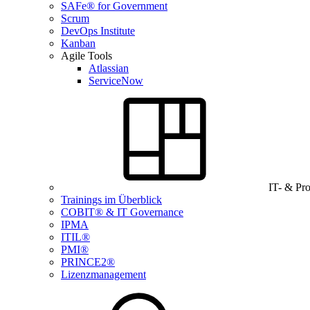
SAFe® for Government
Scrum
DevOps Institute
Kanban
Agile Tools
Atlassian
ServiceNow
IT- & Pr
Trainings im Überblick
COBIT® & IT Governance
IPMA
ITIL®
PMI®
PRINCE2®
Lizenzmanagement