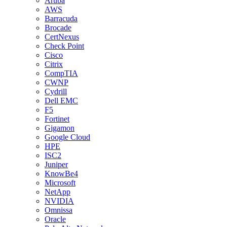
Aruba
AWS
Barracuda
Brocade
CertNexus
Check Point
Cisco
Citrix
CompTIA
CWNP
Cydrill
Dell EMC
F5
Fortinet
Gigamon
Google Cloud
HPE
ISC2
Juniper
KnowBe4
Microsoft
NetApp
NVIDIA
Omnissa
Oracle