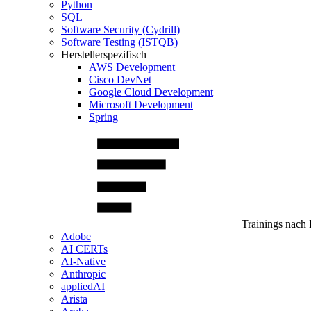
Python
SQL
Software Security (Cydrill)
Software Testing (ISTQB)
Herstellerspezifisch
AWS Development
Cisco DevNet
Google Cloud Development
Microsoft Development
Spring
Trainings nach 
Adobe
AI CERTs
AI-Native
Anthropic
appliedAI
Arista