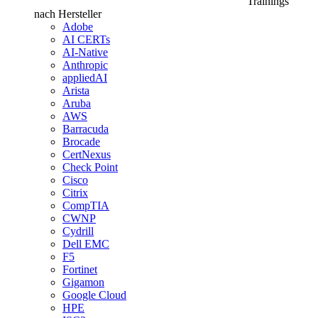
Trainings
nach Hersteller
Adobe
AI CERTs
AI-Native
Anthropic
appliedAI
Arista
Aruba
AWS
Barracuda
Brocade
CertNexus
Check Point
Cisco
Citrix
CompTIA
CWNP
Cydrill
Dell EMC
F5
Fortinet
Gigamon
Google Cloud
HPE