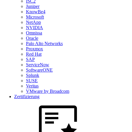
ISC2
Juniper
KnowBe4
Microsoft
NetApp
NVIDIA
Omnissa
Oracle
Palo Alto Networks
Proxmox
Red Hat
SAP
ServiceNow
SoftwareONE
Splunk
SUSE
Veritas
VMware by Broadcom
Zertifizierung