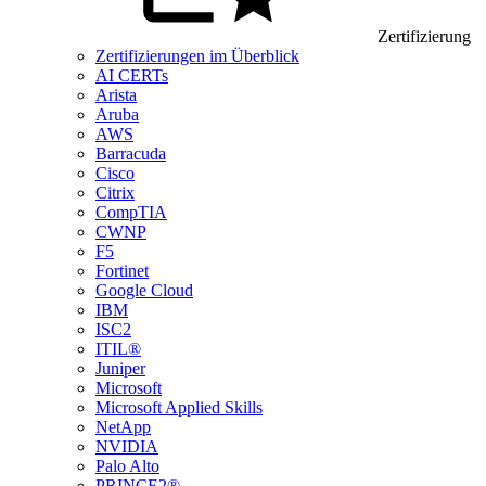
Zertifizierung
Zertifizierungen im Überblick
AI CERTs
Arista
Aruba
AWS
Barracuda
Cisco
Citrix
CompTIA
CWNP
F5
Fortinet
Google Cloud
IBM
ISC2
ITIL®
Juniper
Microsoft
Microsoft Applied Skills
NetApp
NVIDIA
Palo Alto
PRINCE2®