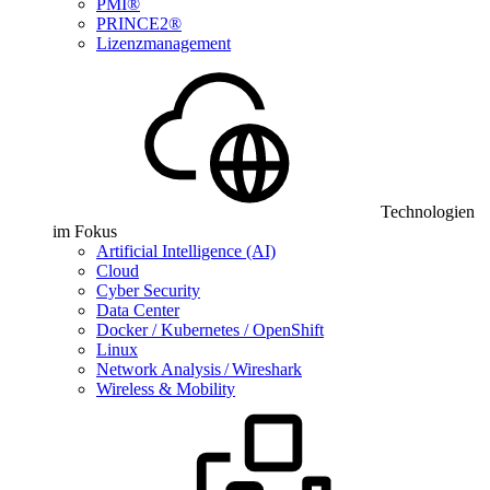
PMI®
PRINCE2®
Lizenzmanagement
Technologien
im Fokus
Artificial Intelligence (AI)
Cloud
Cyber Security
Data Center
Docker / Kubernetes / OpenShift
Linux
Network Analysis / Wireshark
Wireless & Mobility