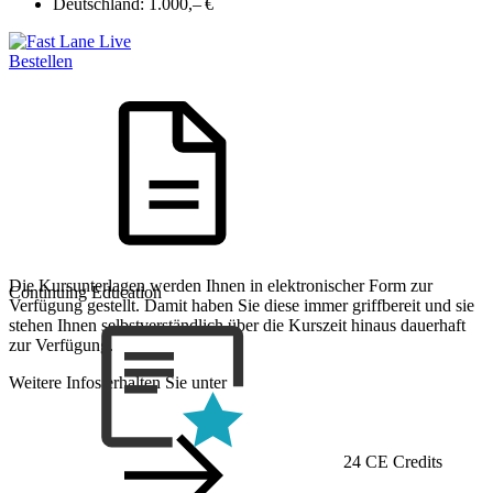
Deutschland:
1.000,– €
Bestellen
Die Kursunterlagen werden Ihnen in elektronischer Form zur
Continuing Education
Verfügung gestellt. Damit haben Sie diese immer griffbereit und sie
stehen Ihnen selbstverständlich über die Kurszeit hinaus dauerhaft
zur Verfügung.
Weitere Infos erhalten Sie unter
24 CE Credits