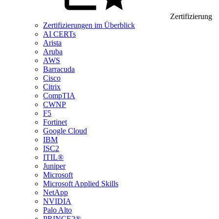
Zertifizierung
Zertifizierungen im Überblick
AI CERTs
Arista
Aruba
AWS
Barracuda
Cisco
Citrix
CompTIA
CWNP
F5
Fortinet
Google Cloud
IBM
ISC2
ITIL®
Juniper
Microsoft
Microsoft Applied Skills
NetApp
NVIDIA
Palo Alto
PRINCE2®