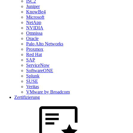
ISC2
Juniper
KnowBe4
Microsoft
NetApp
NVIDIA
Omnissa
Oracle
Palo Alto Networks
Proxmox
Red Hat
SAP
ServiceNow
SoftwareONE
Splunk
SUSE
Veritas
VMware by Broadcom
Zertifizierung