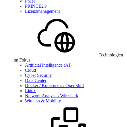
PMI®
PRINCE2®
Lizenzmanagement
Technologien
im Fokus
Artificial Intelligence (AI)
Cloud
Cyber Security
Data Center
Docker / Kubernetes / OpenShift
Linux
Network Analysis / Wireshark
Wireless & Mobility