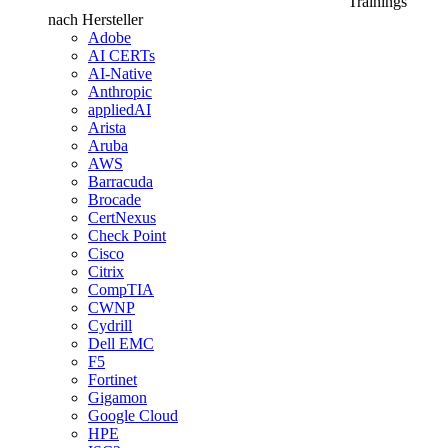
Trainings
nach Hersteller
Adobe
AI CERTs
AI-Native
Anthropic
appliedAI
Arista
Aruba
AWS
Barracuda
Brocade
CertNexus
Check Point
Cisco
Citrix
CompTIA
CWNP
Cydrill
Dell EMC
F5
Fortinet
Gigamon
Google Cloud
HPE