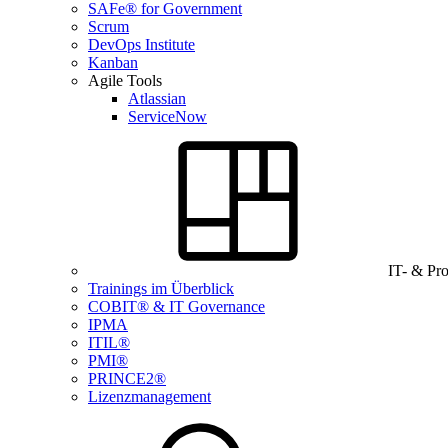
SAFe® for Government
Scrum
DevOps Institute
Kanban
Agile Tools
Atlassian
ServiceNow
IT- & Pr
Trainings im Überblick
COBIT® & IT Governance
IPMA
ITIL®
PMI®
PRINCE2®
Lizenzmanagement