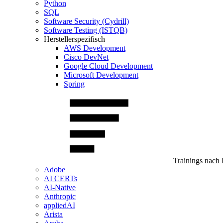
Python
SQL
Software Security (Cydrill)
Software Testing (ISTQB)
Herstellerspezifisch
AWS Development
Cisco DevNet
Google Cloud Development
Microsoft Development
Spring
Trainings nach 
Adobe
AI CERTs
AI-Native
Anthropic
appliedAI
Arista