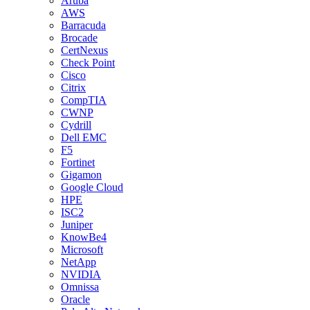
Aruba
AWS
Barracuda
Brocade
CertNexus
Check Point
Cisco
Citrix
CompTIA
CWNP
Cydrill
Dell EMC
F5
Fortinet
Gigamon
Google Cloud
HPE
ISC2
Juniper
KnowBe4
Microsoft
NetApp
NVIDIA
Omnissa
Oracle