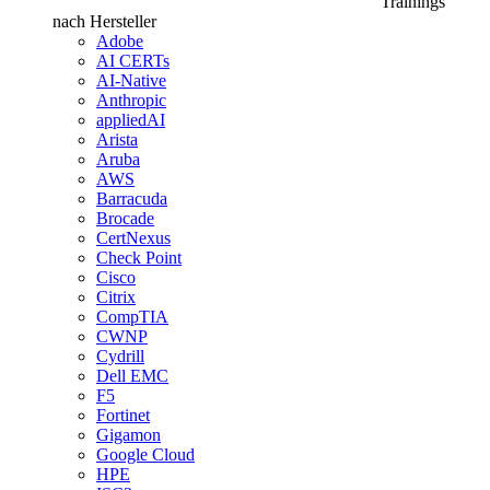
Trainings
nach Hersteller
Adobe
AI CERTs
AI-Native
Anthropic
appliedAI
Arista
Aruba
AWS
Barracuda
Brocade
CertNexus
Check Point
Cisco
Citrix
CompTIA
CWNP
Cydrill
Dell EMC
F5
Fortinet
Gigamon
Google Cloud
HPE