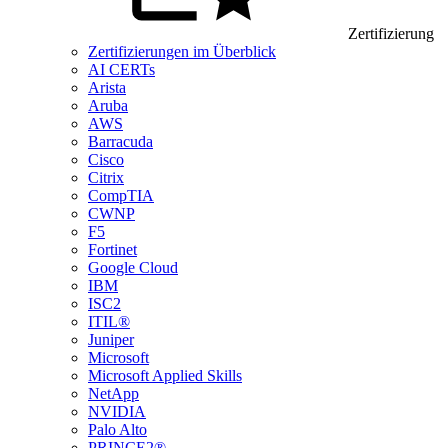
Zertifizierung
Zertifizierungen im Überblick
AI CERTs
Arista
Aruba
AWS
Barracuda
Cisco
Citrix
CompTIA
CWNP
F5
Fortinet
Google Cloud
IBM
ISC2
ITIL®
Juniper
Microsoft
Microsoft Applied Skills
NetApp
NVIDIA
Palo Alto
PRINCE2®