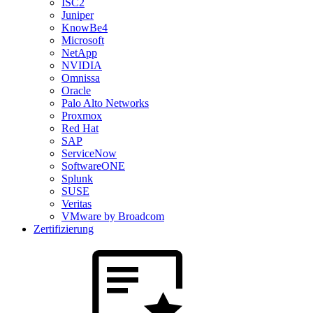
ISC2
Juniper
KnowBe4
Microsoft
NetApp
NVIDIA
Omnissa
Oracle
Palo Alto Networks
Proxmox
Red Hat
SAP
ServiceNow
SoftwareONE
Splunk
SUSE
Veritas
VMware by Broadcom
Zertifizierung