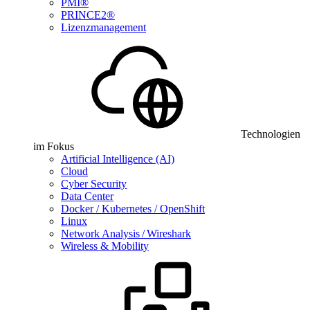
PMI®
PRINCE2®
Lizenzmanagement
Technologien
im Fokus
Artificial Intelligence (AI)
Cloud
Cyber Security
Data Center
Docker / Kubernetes / OpenShift
Linux
Network Analysis / Wireshark
Wireless & Mobility