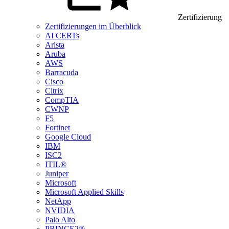
Zertifizierung
Zertifizierungen im Überblick
AI CERTs
Arista
Aruba
AWS
Barracuda
Cisco
Citrix
CompTIA
CWNP
F5
Fortinet
Google Cloud
IBM
ISC2
ITIL®
Juniper
Microsoft
Microsoft Applied Skills
NetApp
NVIDIA
Palo Alto
PRINCE2®