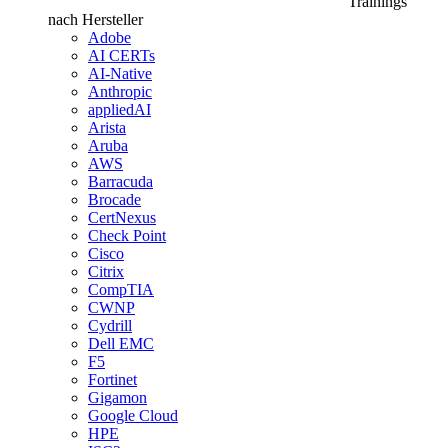
Trainings
nach Hersteller
Adobe
AI CERTs
AI-Native
Anthropic
appliedAI
Arista
Aruba
AWS
Barracuda
Brocade
CertNexus
Check Point
Cisco
Citrix
CompTIA
CWNP
Cydrill
Dell EMC
F5
Fortinet
Gigamon
Google Cloud
HPE