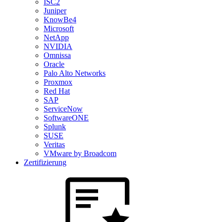
ISC2
Juniper
KnowBe4
Microsoft
NetApp
NVIDIA
Omnissa
Oracle
Palo Alto Networks
Proxmox
Red Hat
SAP
ServiceNow
SoftwareONE
Splunk
SUSE
Veritas
VMware by Broadcom
Zertifizierung