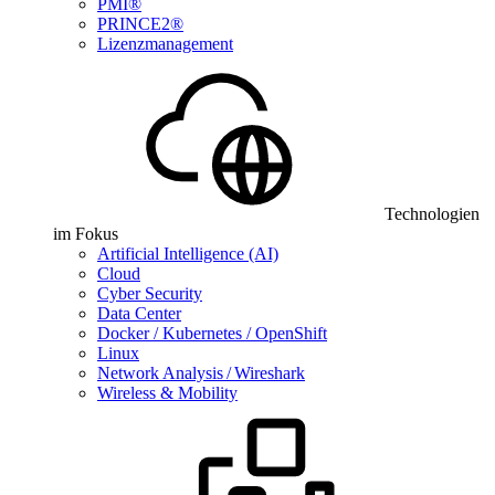
PMI®
PRINCE2®
Lizenzmanagement
Technologien
im Fokus
Artificial Intelligence (AI)
Cloud
Cyber Security
Data Center
Docker / Kubernetes / OpenShift
Linux
Network Analysis / Wireshark
Wireless & Mobility