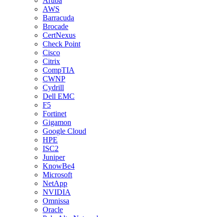
Aruba
AWS
Barracuda
Brocade
CertNexus
Check Point
Cisco
Citrix
CompTIA
CWNP
Cydrill
Dell EMC
F5
Fortinet
Gigamon
Google Cloud
HPE
ISC2
Juniper
KnowBe4
Microsoft
NetApp
NVIDIA
Omnissa
Oracle