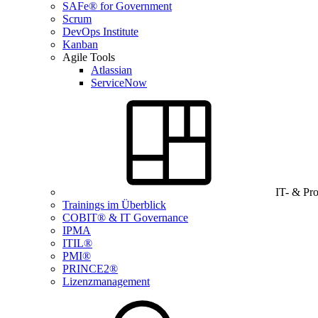
SAFe® for Government
Scrum
DevOps Institute
Kanban
Agile Tools
Atlassian
ServiceNow
IT- & Pr
Trainings im Überblick
COBIT® & IT Governance
IPMA
ITIL®
PMI®
PRINCE2®
Lizenzmanagement