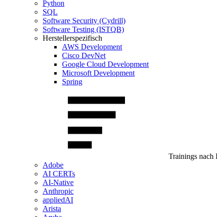
Python
SQL
Software Security (Cydrill)
Software Testing (ISTQB)
Herstellerspezifisch
AWS Development
Cisco DevNet
Google Cloud Development
Microsoft Development
Spring
Trainings nach 
Adobe
AI CERTs
AI-Native
Anthropic
appliedAI
Arista