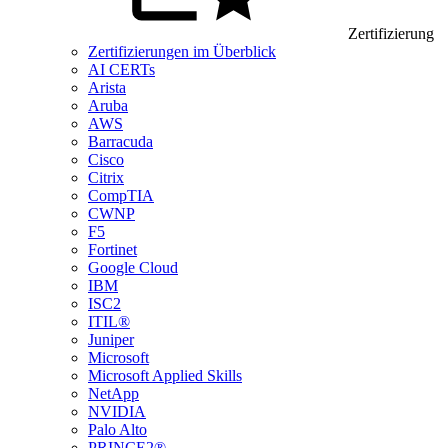
Zertifizierung
Zertifizierungen im Überblick
AI CERTs
Arista
Aruba
AWS
Barracuda
Cisco
Citrix
CompTIA
CWNP
F5
Fortinet
Google Cloud
IBM
ISC2
ITIL®
Juniper
Microsoft
Microsoft Applied Skills
NetApp
NVIDIA
Palo Alto
PRINCE2®