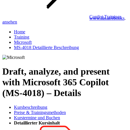
Copilot Trainings
www.itls.at/ebooks
.
ansehen
Home
Training
Microsoft
MS-4018 Detaillierte Beschreibung
Draft, analyze, and present
with Microsoft 365 Copilot
(MS-4018) – Details
Kursbeschreibung
Preise & Trainingsmethoden
Kurstermine und Buchen
Detaillierter Kursinhalt