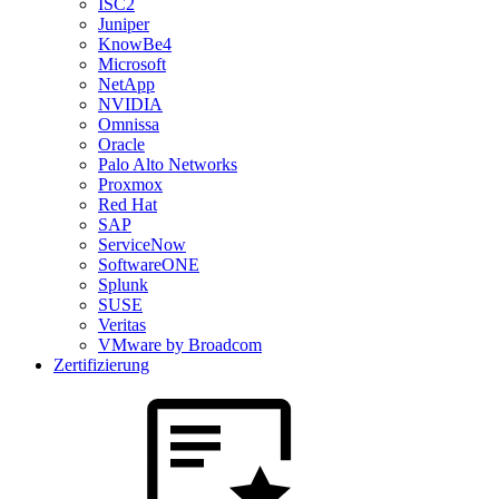
ISC2
Juniper
KnowBe4
Microsoft
NetApp
NVIDIA
Omnissa
Oracle
Palo Alto Networks
Proxmox
Red Hat
SAP
ServiceNow
SoftwareONE
Splunk
SUSE
Veritas
VMware by Broadcom
Zertifizierung