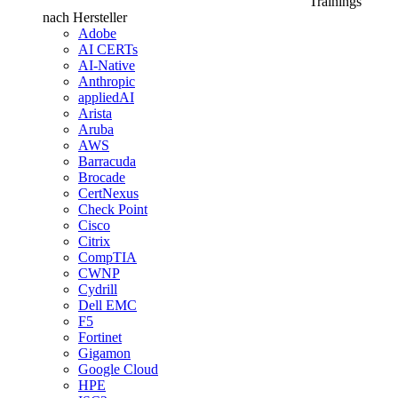
Trainings
nach Hersteller
Adobe
AI CERTs
AI-Native
Anthropic
appliedAI
Arista
Aruba
AWS
Barracuda
Brocade
CertNexus
Check Point
Cisco
Citrix
CompTIA
CWNP
Cydrill
Dell EMC
F5
Fortinet
Gigamon
Google Cloud
HPE