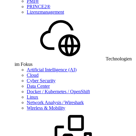
PMI®
PRINCE2®
Lizenzmanagement
Technologien
im Fokus
Artificial Intelligence (AI)
Cloud
Cyber Security
Data Center
Docker / Kubernetes / OpenShift
Linux
Network Analysis / Wireshark
Wireless & Mobility