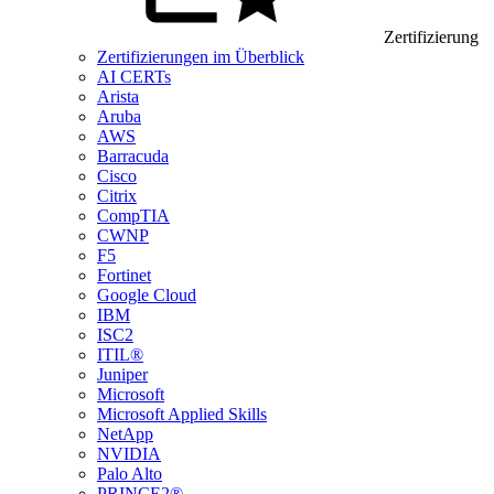
Zertifizierung
Zertifizierungen im Überblick
AI CERTs
Arista
Aruba
AWS
Barracuda
Cisco
Citrix
CompTIA
CWNP
F5
Fortinet
Google Cloud
IBM
ISC2
ITIL®
Juniper
Microsoft
Microsoft Applied Skills
NetApp
NVIDIA
Palo Alto
PRINCE2®