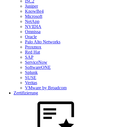
ISC2
Juniper
KnowBe4
Microsoft
NetApp
NVIDIA
Omnissa
Oracle
Palo Alto Networks
Proxmox
Red Hat
SAP
ServiceNow
SoftwareONE
Splunk
SUSE
Veritas
VMware by Broadcom
Zertifizierung