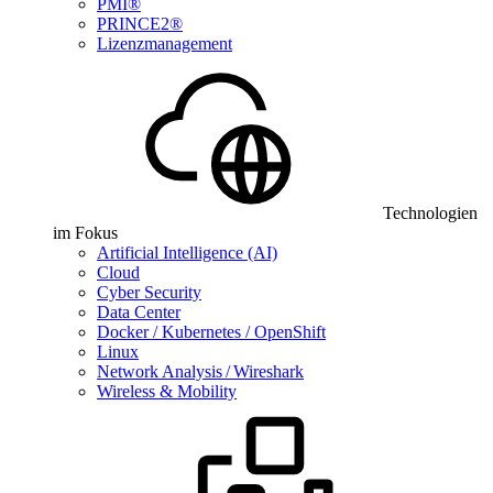
PMI®
PRINCE2®
Lizenzmanagement
Technologien
im Fokus
Artificial Intelligence (AI)
Cloud
Cyber Security
Data Center
Docker / Kubernetes / OpenShift
Linux
Network Analysis / Wireshark
Wireless & Mobility