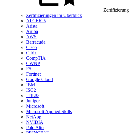
Zertifizierung
Zertifizierungen im Überblick
AI CERTs
Arista
Aruba
AWS
Barracuda
Cisco
Citrix
CompTIA
CWNP
F5
Fortinet
Google Cloud
IBM
ISC2
ITIL®
Juniper
Microsoft
Microsoft Applied Skills
NetApp
NVIDIA
Palo Alto
PRINCE2®