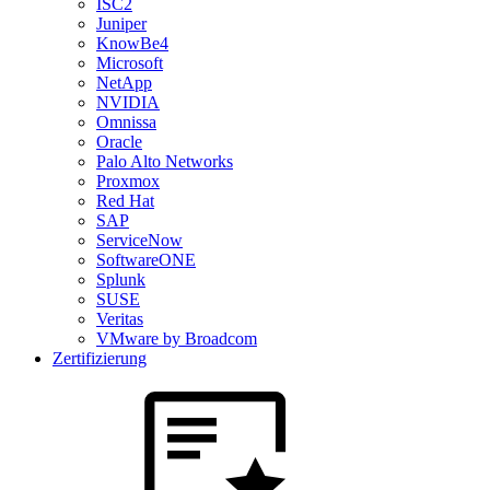
ISC2
Juniper
KnowBe4
Microsoft
NetApp
NVIDIA
Omnissa
Oracle
Palo Alto Networks
Proxmox
Red Hat
SAP
ServiceNow
SoftwareONE
Splunk
SUSE
Veritas
VMware by Broadcom
Zertifizierung