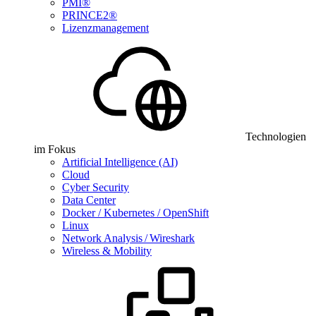
PMI®
PRINCE2®
Lizenzmanagement
Technologien
im Fokus
Artificial Intelligence (AI)
Cloud
Cyber Security
Data Center
Docker / Kubernetes / OpenShift
Linux
Network Analysis / Wireshark
Wireless & Mobility