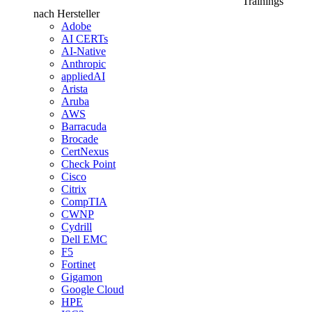
Trainings
nach Hersteller
Adobe
AI CERTs
AI-Native
Anthropic
appliedAI
Arista
Aruba
AWS
Barracuda
Brocade
CertNexus
Check Point
Cisco
Citrix
CompTIA
CWNP
Cydrill
Dell EMC
F5
Fortinet
Gigamon
Google Cloud
HPE