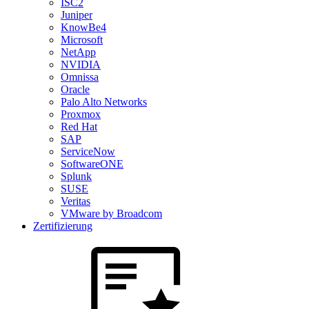
ISC2
Juniper
KnowBe4
Microsoft
NetApp
NVIDIA
Omnissa
Oracle
Palo Alto Networks
Proxmox
Red Hat
SAP
ServiceNow
SoftwareONE
Splunk
SUSE
Veritas
VMware by Broadcom
Zertifizierung