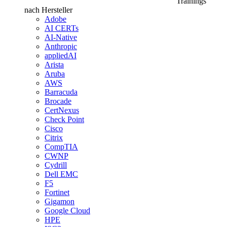
Trainings
nach Hersteller
Adobe
AI CERTs
AI-Native
Anthropic
appliedAI
Arista
Aruba
AWS
Barracuda
Brocade
CertNexus
Check Point
Cisco
Citrix
CompTIA
CWNP
Cydrill
Dell EMC
F5
Fortinet
Gigamon
Google Cloud
HPE