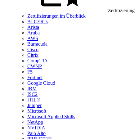
Zertifizierung
Zertifizierungen im Überblick
AI CERTs
Arista
Aruba
AWS
Barracuda
Cisco
Citrix
CompTIA
CWNP
F5
Fortinet
Google Cloud
IBM
ISC2
ITIL®
Juniper
Microsoft
Microsoft Applied Skills
NetApp
NVIDIA
Palo Alto
PRINCE2®