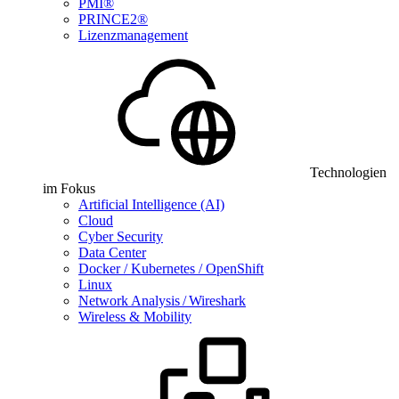
PMI®
PRINCE2®
Lizenzmanagement
Technologien
im Fokus
Artificial Intelligence (AI)
Cloud
Cyber Security
Data Center
Docker / Kubernetes / OpenShift
Linux
Network Analysis / Wireshark
Wireless & Mobility