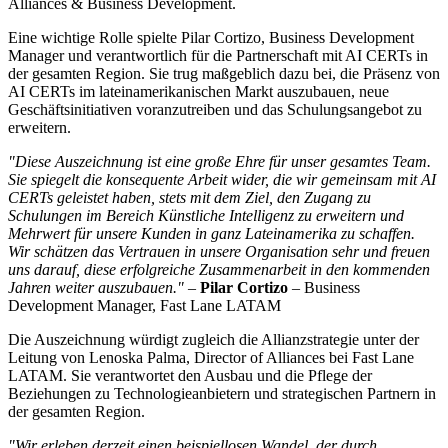
Alliances & Business Development.
Eine wichtige Rolle spielte Pilar Cortizo, Business Development
Manager und verantwortlich für die Partnerschaft mit AI CERTs in
der gesamten Region. Sie trug maßgeblich dazu bei, die Präsenz von
AI CERTs im lateinamerikanischen Markt auszubauen, neue
Geschäftsinitiativen voranzutreiben und das Schulungsangebot zu
erweitern.
Diese Auszeichnung ist eine große Ehre für unser gesamtes Team.
Sie spiegelt die konsequente Arbeit wider, die wir gemeinsam mit AI
CERTs geleistet haben, stets mit dem Ziel, den Zugang zu
Schulungen im Bereich Künstliche Intelligenz zu erweitern und
Mehrwert für unsere Kunden in ganz Lateinamerika zu schaffen.
Wir schätzen das Vertrauen in unsere Organisation sehr und freuen
uns darauf, diese erfolgreiche Zusammenarbeit in den kommenden
Jahren weiter auszubauen.
–
Pilar Cortizo
– Business
Development Manager, Fast Lane LATAM
Die Auszeichnung würdigt zugleich die Allianzstrategie unter der
Leitung von Lenoska Palma, Director of Alliances bei Fast Lane
LATAM. Sie verantwortet den Ausbau und die Pflege der
Beziehungen zu Technologieanbietern und strategischen Partnern in
der gesamten Region.
Wir erleben derzeit einen beispiellosen Wandel, der durch