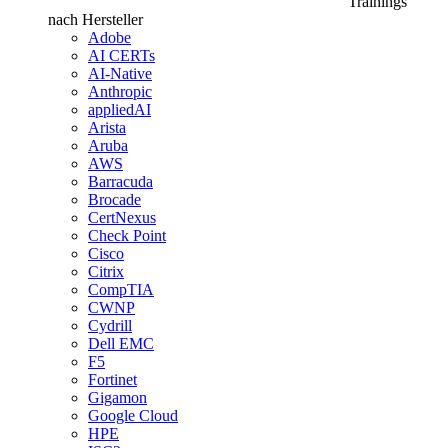
Trainings
nach Hersteller
Adobe
AI CERTs
AI-Native
Anthropic
appliedAI
Arista
Aruba
AWS
Barracuda
Brocade
CertNexus
Check Point
Cisco
Citrix
CompTIA
CWNP
Cydrill
Dell EMC
F5
Fortinet
Gigamon
Google Cloud
HPE