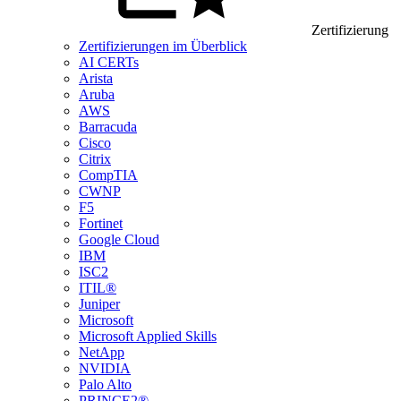
Zertifizierung
Zertifizierungen im Überblick
AI CERTs
Arista
Aruba
AWS
Barracuda
Cisco
Citrix
CompTIA
CWNP
F5
Fortinet
Google Cloud
IBM
ISC2
ITIL®
Juniper
Microsoft
Microsoft Applied Skills
NetApp
NVIDIA
Palo Alto
PRINCE2®