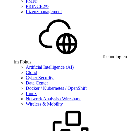
PMI®
PRINCE2®
Lizenzmanagement
Technologien
im Fokus
Artificial Intelligence (AI)
Cloud
Cyber Security
Data Center
Docker / Kubernetes / OpenShift
Linux
Network Analysis / Wireshark
Wireless & Mobility