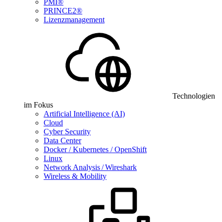
PMI®
PRINCE2®
Lizenzmanagement
Technologien
im Fokus
Artificial Intelligence (AI)
Cloud
Cyber Security
Data Center
Docker / Kubernetes / OpenShift
Linux
Network Analysis / Wireshark
Wireless & Mobility