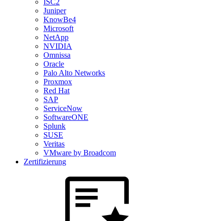
ISC2
Juniper
KnowBe4
Microsoft
NetApp
NVIDIA
Omnissa
Oracle
Palo Alto Networks
Proxmox
Red Hat
SAP
ServiceNow
SoftwareONE
Splunk
SUSE
Veritas
VMware by Broadcom
Zertifizierung