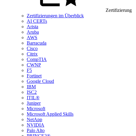
Zertifizierung
Zertifizierungen im Überblick
AI CERTs
Arista
Aruba
AWS
Barracuda
Cisco
Citrix
CompTIA
CWNP
F5
Fortinet
Google Cloud
IBM
ISC2
ITIL®
Juniper
Microsoft
Microsoft Applied Skills
NetApp
NVIDIA
Palo Alto
PRINCE2®