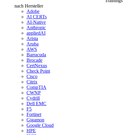
Trainings
nach Hersteller
Adobe
AI CERTs
AI-Native
Anthropic
appliedAI
Arista
Aruba
AWS
Barracuda
Brocade
CertNexus
Check Point
Cisco
Citrix
CompTIA
CWNP
Cydrill
Dell EMC
F5
Fortinet
Gigamon
Google Cloud
HPE