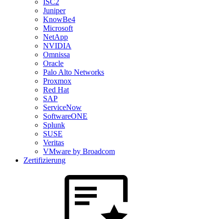
ISC2
Juniper
KnowBe4
Microsoft
NetApp
NVIDIA
Omnissa
Oracle
Palo Alto Networks
Proxmox
Red Hat
SAP
ServiceNow
SoftwareONE
Splunk
SUSE
Veritas
VMware by Broadcom
Zertifizierung