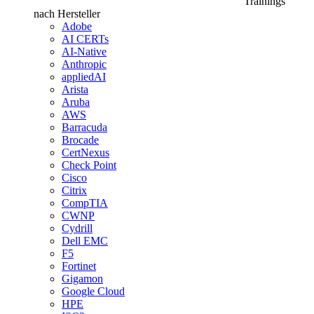
Trainings
nach Hersteller
Adobe
AI CERTs
AI-Native
Anthropic
appliedAI
Arista
Aruba
AWS
Barracuda
Brocade
CertNexus
Check Point
Cisco
Citrix
CompTIA
CWNP
Cydrill
Dell EMC
F5
Fortinet
Gigamon
Google Cloud
HPE