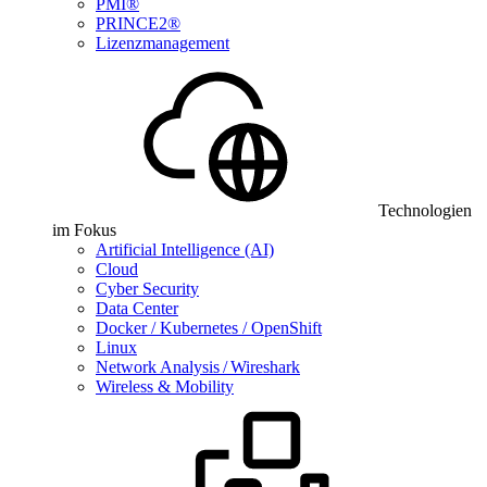
PMI®
PRINCE2®
Lizenzmanagement
Technologien
im Fokus
Artificial Intelligence (AI)
Cloud
Cyber Security
Data Center
Docker / Kubernetes / OpenShift
Linux
Network Analysis / Wireshark
Wireless & Mobility