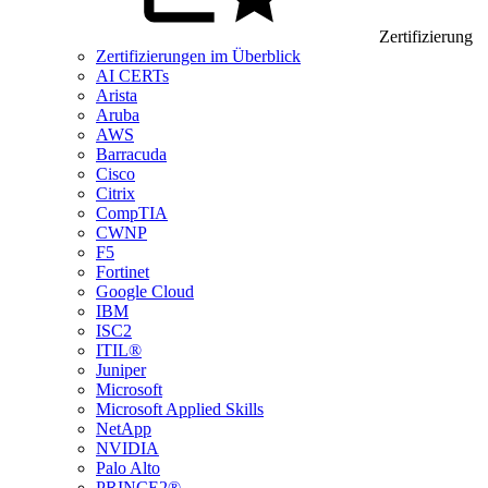
Zertifizierung
Zertifizierungen im Überblick
AI CERTs
Arista
Aruba
AWS
Barracuda
Cisco
Citrix
CompTIA
CWNP
F5
Fortinet
Google Cloud
IBM
ISC2
ITIL®
Juniper
Microsoft
Microsoft Applied Skills
NetApp
NVIDIA
Palo Alto
PRINCE2®