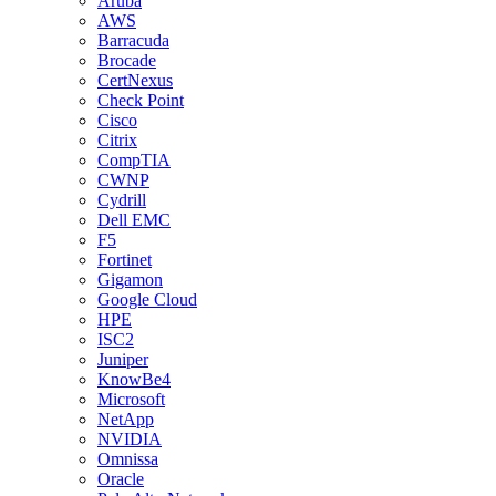
Aruba
AWS
Barracuda
Brocade
CertNexus
Check Point
Cisco
Citrix
CompTIA
CWNP
Cydrill
Dell EMC
F5
Fortinet
Gigamon
Google Cloud
HPE
ISC2
Juniper
KnowBe4
Microsoft
NetApp
NVIDIA
Omnissa
Oracle