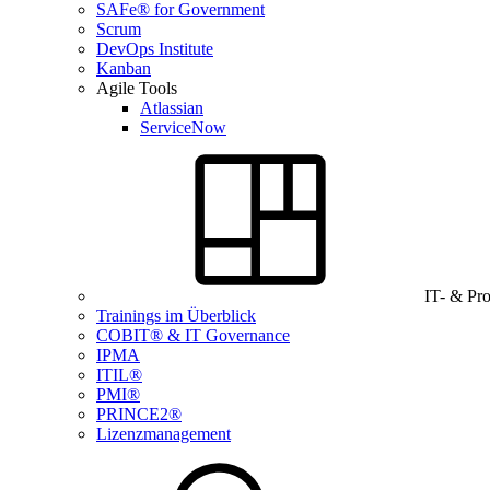
SAFe® for Government
Scrum
DevOps Institute
Kanban
Agile Tools
Atlassian
ServiceNow
IT- & Pr
Trainings im Überblick
COBIT® & IT Governance
IPMA
ITIL®
PMI®
PRINCE2®
Lizenzmanagement