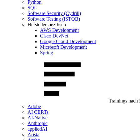
Python
SQL
Software Security (Cydrill)
Software Testing (ISTQB)
Herstellerspezifisch
AWS Development
Cisco DevNet
Google Cloud Development
Microsoft Development
Spring
Trainings nach 
Adobe
AI CERTs
AI-Native
Anthropic
appliedAI
Arista