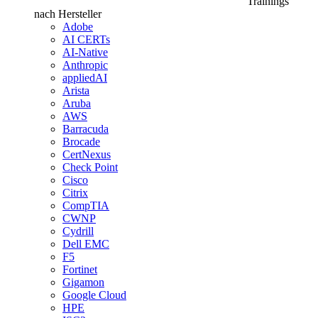
Trainings
nach Hersteller
Adobe
AI CERTs
AI-Native
Anthropic
appliedAI
Arista
Aruba
AWS
Barracuda
Brocade
CertNexus
Check Point
Cisco
Citrix
CompTIA
CWNP
Cydrill
Dell EMC
F5
Fortinet
Gigamon
Google Cloud
HPE