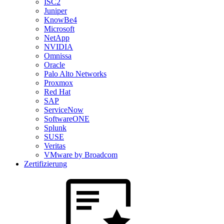
ISC2
Juniper
KnowBe4
Microsoft
NetApp
NVIDIA
Omnissa
Oracle
Palo Alto Networks
Proxmox
Red Hat
SAP
ServiceNow
SoftwareONE
Splunk
SUSE
Veritas
VMware by Broadcom
Zertifizierung