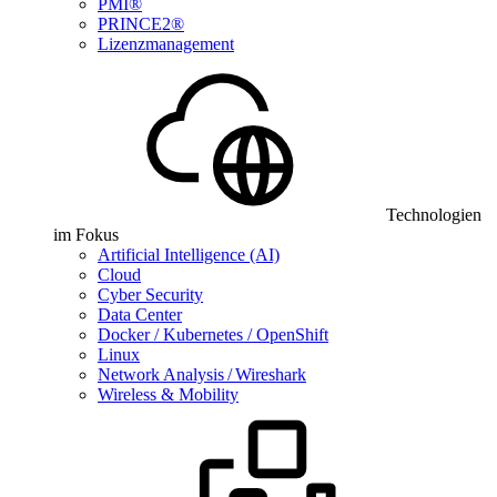
PMI®
PRINCE2®
Lizenzmanagement
Technologien
im Fokus
Artificial Intelligence (AI)
Cloud
Cyber Security
Data Center
Docker / Kubernetes / OpenShift
Linux
Network Analysis / Wireshark
Wireless & Mobility