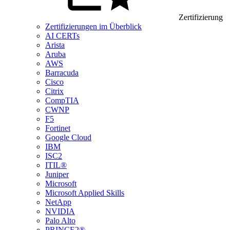
Zertifizierung
Zertifizierungen im Überblick
AI CERTs
Arista
Aruba
AWS
Barracuda
Cisco
Citrix
CompTIA
CWNP
F5
Fortinet
Google Cloud
IBM
ISC2
ITIL®
Juniper
Microsoft
Microsoft Applied Skills
NetApp
NVIDIA
Palo Alto
PRINCE2®