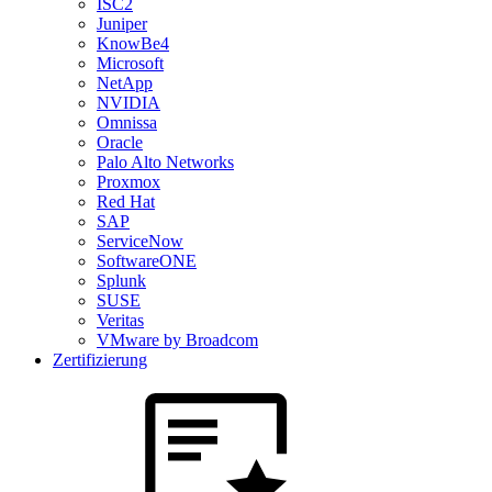
ISC2
Juniper
KnowBe4
Microsoft
NetApp
NVIDIA
Omnissa
Oracle
Palo Alto Networks
Proxmox
Red Hat
SAP
ServiceNow
SoftwareONE
Splunk
SUSE
Veritas
VMware by Broadcom
Zertifizierung