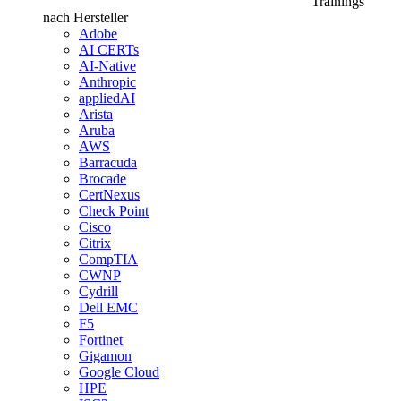
Trainings
nach Hersteller
Adobe
AI CERTs
AI-Native
Anthropic
appliedAI
Arista
Aruba
AWS
Barracuda
Brocade
CertNexus
Check Point
Cisco
Citrix
CompTIA
CWNP
Cydrill
Dell EMC
F5
Fortinet
Gigamon
Google Cloud
HPE