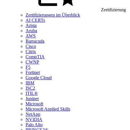
Zertifizierung
Zertifizierungen im Überblick
AI CERTs
Arista
Aruba
AWS
Barracuda
Cisco
Citrix
CompTIA
CWNP
F5
Fortinet
Google Cloud
IBM
ISC2
ITIL®
Juniper
Microsoft
Microsoft Applied Skills
NetApp
NVIDIA
Palo Alto
PRINCE2®