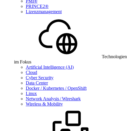
PMI®
PRINCE2®
Lizenzmanagement
Technologien
im Fokus
Artificial Intelligence (AI)
Cloud
Cyber Security
Data Center
Docker / Kubernetes / OpenShift
Linux
Network Analysis / Wireshark
Wireless & Mobility