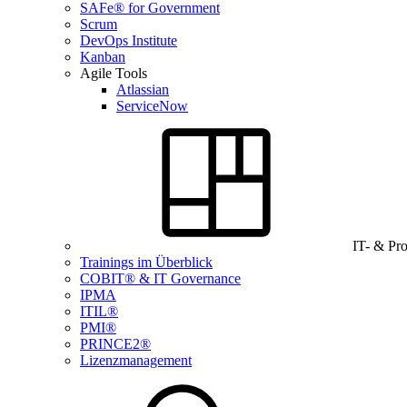
SAFe® for Government
Scrum
DevOps Institute
Kanban
Agile Tools
Atlassian
ServiceNow
IT- & Pr
Trainings im Überblick
COBIT® & IT Governance
IPMA
ITIL®
PMI®
PRINCE2®
Lizenzmanagement