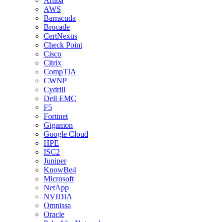
Aruba
AWS
Barracuda
Brocade
CertNexus
Check Point
Cisco
Citrix
CompTIA
CWNP
Cydrill
Dell EMC
F5
Fortinet
Gigamon
Google Cloud
HPE
ISC2
Juniper
KnowBe4
Microsoft
NetApp
NVIDIA
Omnissa
Oracle