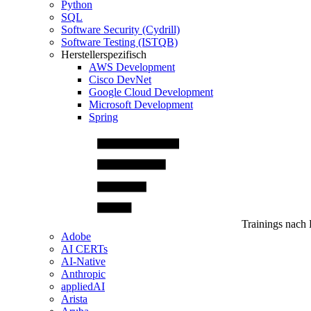
Python
SQL
Software Security (Cydrill)
Software Testing (ISTQB)
Herstellerspezifisch
AWS Development
Cisco DevNet
Google Cloud Development
Microsoft Development
Spring
Trainings nach 
Adobe
AI CERTs
AI-Native
Anthropic
appliedAI
Arista