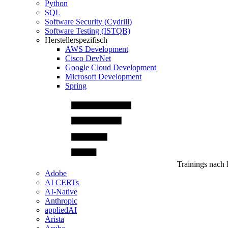
Python
SQL
Software Security (Cydrill)
Software Testing (ISTQB)
Herstellerspezifisch
AWS Development
Cisco DevNet
Google Cloud Development
Microsoft Development
Spring
Trainings nach 
Adobe
AI CERTs
AI-Native
Anthropic
appliedAI
Arista