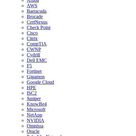
Aruba
AWS
Barracuda
Brocade
CertNexus
Check Point
Cisco
Citrix
CompTIA
CWNP
Cydrill
Dell EMC
F5
Fortinet
Gigamon
Google Cloud
HPE
ISC2
Juniper
KnowBe4
Microsoft
NetApp
NVIDIA
Omnissa
Oracle