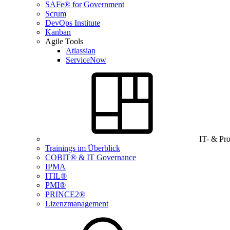
SAFe® for Government
Scrum
DevOps Institute
Kanban
Agile Tools
Atlassian
ServiceNow
IT- & Pr
Trainings im Überblick
COBIT® & IT Governance
IPMA
ITIL®
PMI®
PRINCE2®
Lizenzmanagement