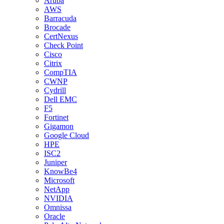
Aruba
AWS
Barracuda
Brocade
CertNexus
Check Point
Cisco
Citrix
CompTIA
CWNP
Cydrill
Dell EMC
F5
Fortinet
Gigamon
Google Cloud
HPE
ISC2
Juniper
KnowBe4
Microsoft
NetApp
NVIDIA
Omnissa
Oracle