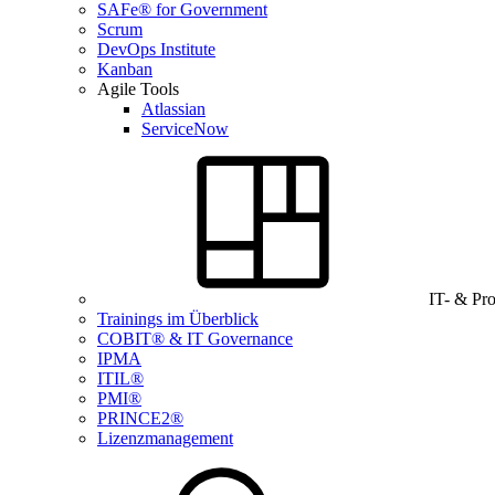
SAFe® for Government
Scrum
DevOps Institute
Kanban
Agile Tools
Atlassian
ServiceNow
IT- & Pr
Trainings im Überblick
COBIT® & IT Governance
IPMA
ITIL®
PMI®
PRINCE2®
Lizenzmanagement