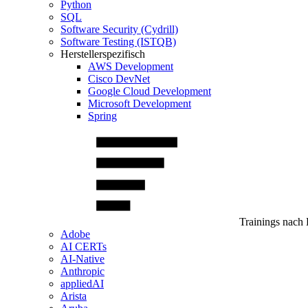
Python
SQL
Software Security (Cydrill)
Software Testing (ISTQB)
Herstellerspezifisch
AWS Development
Cisco DevNet
Google Cloud Development
Microsoft Development
Spring
Trainings nach 
Adobe
AI CERTs
AI-Native
Anthropic
appliedAI
Arista