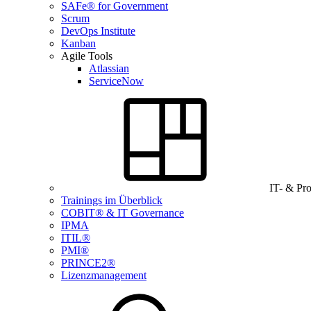
SAFe® for Government
Scrum
DevOps Institute
Kanban
Agile Tools
Atlassian
ServiceNow
IT- & Pr
Trainings im Überblick
COBIT® & IT Governance
IPMA
ITIL®
PMI®
PRINCE2®
Lizenzmanagement