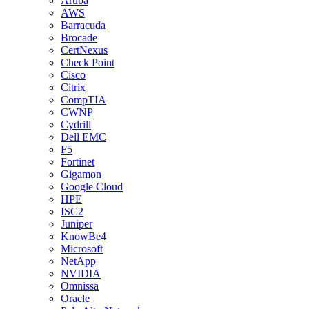
Aruba
AWS
Barracuda
Brocade
CertNexus
Check Point
Cisco
Citrix
CompTIA
CWNP
Cydrill
Dell EMC
F5
Fortinet
Gigamon
Google Cloud
HPE
ISC2
Juniper
KnowBe4
Microsoft
NetApp
NVIDIA
Omnissa
Oracle