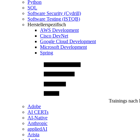
Python
SQL
Software Security (Cydrill)
Software Testing (ISTQB)
Herstellerspezifisch
AWS Development
Cisco DevNet
Google Cloud Development
Microsoft Development
Spring
Trainings nach 
Adobe
AI CERTs
AI-Native
Anthropic
appliedAI
Arista