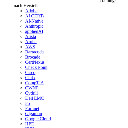
Trainings
nach Hersteller
Adobe
AI CERTs
AI-Native
Anthropic
appliedAI
Arista
Aruba
AWS
Barracuda
Brocade
CertNexus
Check Point
Cisco
Citrix
CompTIA
CWNP
Cydrill
Dell EMC
F5
Fortinet
Gigamon
Google Cloud
HPE