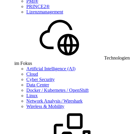
PMI®
PRINCE2®
Lizenzmanagement
Technologien
im Fokus
Artificial Intelligence (AI)
Cloud
Cyber Security
Data Center
Docker / Kubernetes / OpenShift
Linux
Network Analysis / Wireshark
Wireless & Mobility