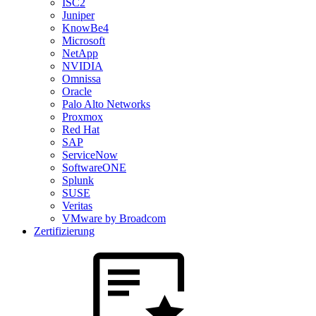
ISC2
Juniper
KnowBe4
Microsoft
NetApp
NVIDIA
Omnissa
Oracle
Palo Alto Networks
Proxmox
Red Hat
SAP
ServiceNow
SoftwareONE
Splunk
SUSE
Veritas
VMware by Broadcom
Zertifizierung