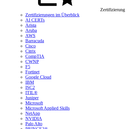
Zertifizierung
Zertifizierungen im Überblick
AI CERTs
Arista
Aruba
AWS
Barracuda
Cisco
Citrix
CompTIA
CWNP
F5
Fortinet
Google Cloud
IBM
ISC2
ITIL®
Juniper
Microsoft
Microsoft Applied Skills
NetApp
NVIDIA
Palo Alto
PRINCE2®