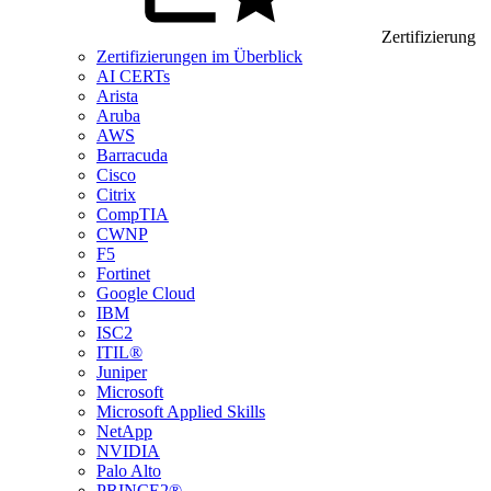
Zertifizierung
Zertifizierungen im Überblick
AI CERTs
Arista
Aruba
AWS
Barracuda
Cisco
Citrix
CompTIA
CWNP
F5
Fortinet
Google Cloud
IBM
ISC2
ITIL®
Juniper
Microsoft
Microsoft Applied Skills
NetApp
NVIDIA
Palo Alto
PRINCE2®