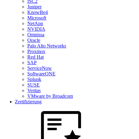
ISC2
Juniper
KnowBe4
Microsoft
NetApp
NVIDIA
Omnissa
Oracle
Palo Alto Networks
Proxmox
Red Hat
SAP
ServiceNow
SoftwareONE
Splunk
SUSE
Veritas
VMware by Broadcom
Zertifizierung