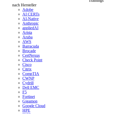
Trainings
nach Hersteller
Adobe
AI CERTs
AI-Native
Anthropic
appliedAI
Arista
Aruba
AWS
Barracuda
Brocade
CertNexus
Check Point
Cisco
Citrix
CompTIA
CWNP
Cydrill
Dell EMC
F5
Fortinet
Gigamon
Google Cloud
HPE