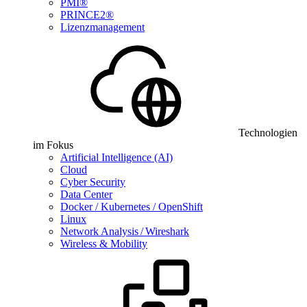
PMI®
PRINCE2®
Lizenzmanagement
Technologien
im Fokus
Artificial Intelligence (AI)
Cloud
Cyber Security
Data Center
Docker / Kubernetes / OpenShift
Linux
Network Analysis / Wireshark
Wireless & Mobility