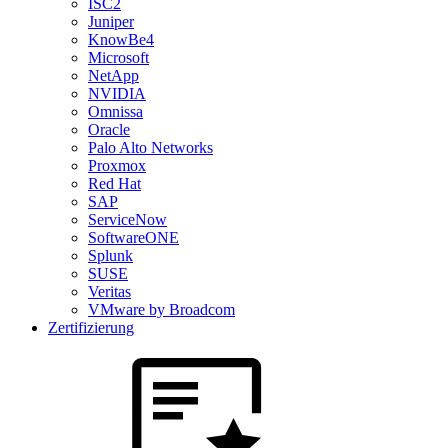
ISC2
Juniper
KnowBe4
Microsoft
NetApp
NVIDIA
Omnissa
Oracle
Palo Alto Networks
Proxmox
Red Hat
SAP
ServiceNow
SoftwareONE
Splunk
SUSE
Veritas
VMware by Broadcom
Zertifizierung