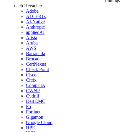
Trainings
nach Hersteller
Adobe
AI CERTs
AI-Native
Anthropic
appliedAI
Arista
Aruba
AWS
Barracuda
Brocade
CertNexus
Check Point
Cisco
Citrix
CompTIA
CWNP
Cydrill
Dell EMC
F5
Fortinet
Gigamon
Google Cloud
HPE