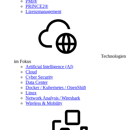
PMI®
PRINCE2®
Lizenzmanagement
Technologien
im Fokus
Artificial Intelligence (AI)
Cloud
Cyber Security
Data Center
Docker / Kubernetes / OpenShift
Linux
Network Analysis / Wireshark
Wireless & Mobility