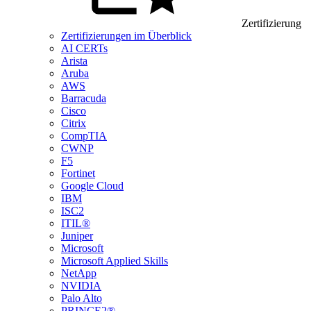
Zertifizierung
Zertifizierungen im Überblick
AI CERTs
Arista
Aruba
AWS
Barracuda
Cisco
Citrix
CompTIA
CWNP
F5
Fortinet
Google Cloud
IBM
ISC2
ITIL®
Juniper
Microsoft
Microsoft Applied Skills
NetApp
NVIDIA
Palo Alto
PRINCE2®