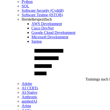
Python
SQL
Software Security (Cydrill)
Software Testing (ISTQB)
Herstellerspezifisch
AWS Development
Cisco DevNet
Google Cloud Development
Microsoft Development
Spring
Trainings nach 
Adobe
AI CERTs
AI-Native
Anthropic
appliedAI
Arista