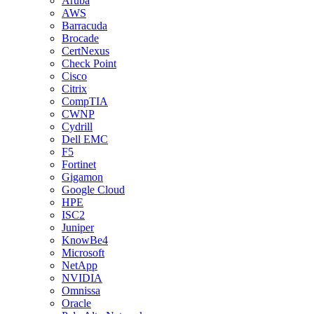
Aruba
AWS
Barracuda
Brocade
CertNexus
Check Point
Cisco
Citrix
CompTIA
CWNP
Cydrill
Dell EMC
F5
Fortinet
Gigamon
Google Cloud
HPE
ISC2
Juniper
KnowBe4
Microsoft
NetApp
NVIDIA
Omnissa
Oracle