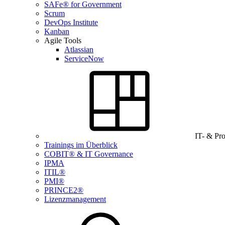
SAFe® for Government
Scrum
DevOps Institute
Kanban
Agile Tools
Atlassian
ServiceNow
IT- & Pr
Trainings im Überblick
COBIT® & IT Governance
IPMA
ITIL®
PMI®
PRINCE2®
Lizenzmanagement