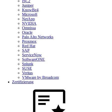
ISC2
Juniper
KnowBe4
Microsoft
NetApp
NVIDIA
Omnissa
Oracle
Palo Alto Networks
Proxmox
Red Hat
SAP
ServiceNow
SoftwareONE
Splunk
SUSE
Veritas
VMware by Broadcom
Zertifizierung