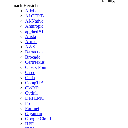
Trainings
nach Hersteller
Adobe
AI CERTs
AI-Native
Anthropic
appliedAI
Arista
Aruba
AWS
Barracuda
Brocade
CertNexus
Check Point
Cisco
Citrix
CompTIA
CWNP
Cydrill
Dell EMC
F5
Fortinet
Gigamon
Google Cloud
HPE