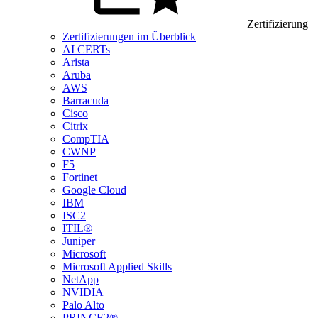
Zertifizierung
Zertifizierungen im Überblick
AI CERTs
Arista
Aruba
AWS
Barracuda
Cisco
Citrix
CompTIA
CWNP
F5
Fortinet
Google Cloud
IBM
ISC2
ITIL®
Juniper
Microsoft
Microsoft Applied Skills
NetApp
NVIDIA
Palo Alto
PRINCE2®