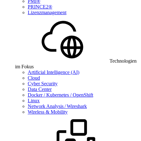
PMI®
PRINCE2®
Lizenzmanagement
Technologien
im Fokus
Artificial Intelligence (AI)
Cloud
Cyber Security
Data Center
Docker / Kubernetes / OpenShift
Linux
Network Analysis / Wireshark
Wireless & Mobility