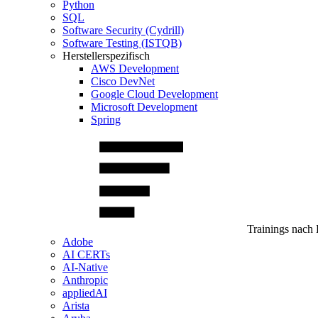
Python
SQL
Software Security (Cydrill)
Software Testing (ISTQB)
Herstellerspezifisch
AWS Development
Cisco DevNet
Google Cloud Development
Microsoft Development
Spring
Trainings nach 
Adobe
AI CERTs
AI-Native
Anthropic
appliedAI
Arista