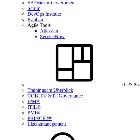
SAFe® for Government
Scrum
DevOps Institute
Kanban
Agile Tools
Atlassian
ServiceNow
IT- & Pr
Trainings im Überblick
COBIT® & IT Governance
IPMA
ITIL®
PMI®
PRINCE2®
Lizenzmanagement