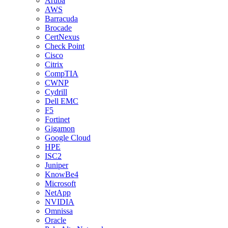
Aruba
AWS
Barracuda
Brocade
CertNexus
Check Point
Cisco
Citrix
CompTIA
CWNP
Cydrill
Dell EMC
F5
Fortinet
Gigamon
Google Cloud
HPE
ISC2
Juniper
KnowBe4
Microsoft
NetApp
NVIDIA
Omnissa
Oracle