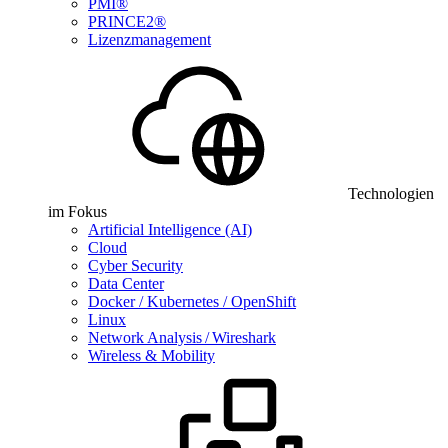
PMI®
PRINCE2®
Lizenzmanagement
Technologien
im Fokus
Artificial Intelligence (AI)
Cloud
Cyber Security
Data Center
Docker / Kubernetes / OpenShift
Linux
Network Analysis / Wireshark
Wireless & Mobility