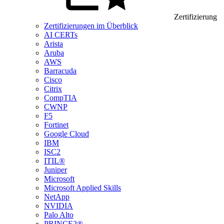
Zertifizierung
Zertifizierungen im Überblick
AI CERTs
Arista
Aruba
AWS
Barracuda
Cisco
Citrix
CompTIA
CWNP
F5
Fortinet
Google Cloud
IBM
ISC2
ITIL®
Juniper
Microsoft
Microsoft Applied Skills
NetApp
NVIDIA
Palo Alto
PRINCE2®