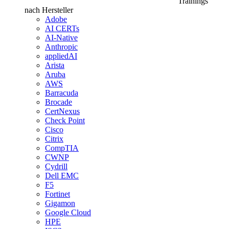
Trainings
nach Hersteller
Adobe
AI CERTs
AI-Native
Anthropic
appliedAI
Arista
Aruba
AWS
Barracuda
Brocade
CertNexus
Check Point
Cisco
Citrix
CompTIA
CWNP
Cydrill
Dell EMC
F5
Fortinet
Gigamon
Google Cloud
HPE