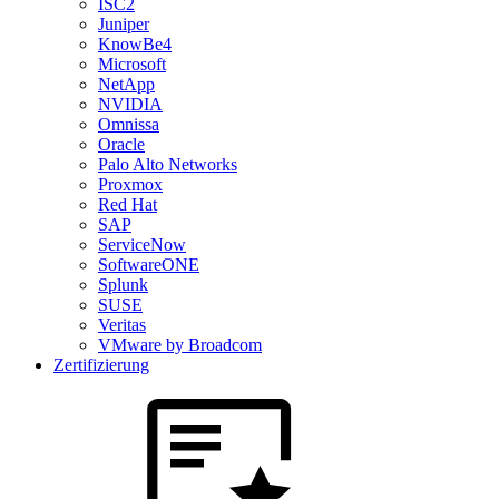
ISC2
Juniper
KnowBe4
Microsoft
NetApp
NVIDIA
Omnissa
Oracle
Palo Alto Networks
Proxmox
Red Hat
SAP
ServiceNow
SoftwareONE
Splunk
SUSE
Veritas
VMware by Broadcom
Zertifizierung