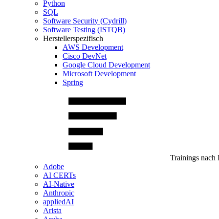
Python
SQL
Software Security (Cydrill)
Software Testing (ISTQB)
Herstellerspezifisch
AWS Development
Cisco DevNet
Google Cloud Development
Microsoft Development
Spring
Trainings nach 
Adobe
AI CERTs
AI-Native
Anthropic
appliedAI
Arista