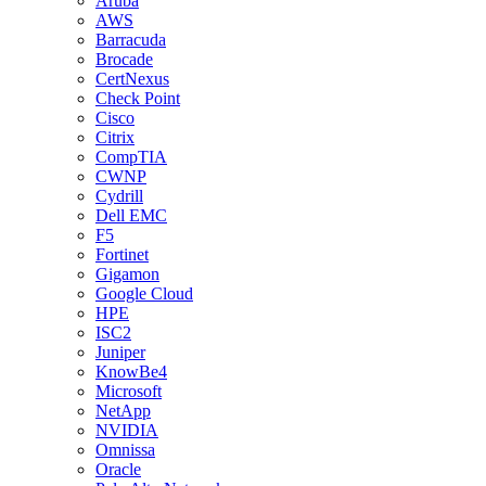
Aruba
AWS
Barracuda
Brocade
CertNexus
Check Point
Cisco
Citrix
CompTIA
CWNP
Cydrill
Dell EMC
F5
Fortinet
Gigamon
Google Cloud
HPE
ISC2
Juniper
KnowBe4
Microsoft
NetApp
NVIDIA
Omnissa
Oracle