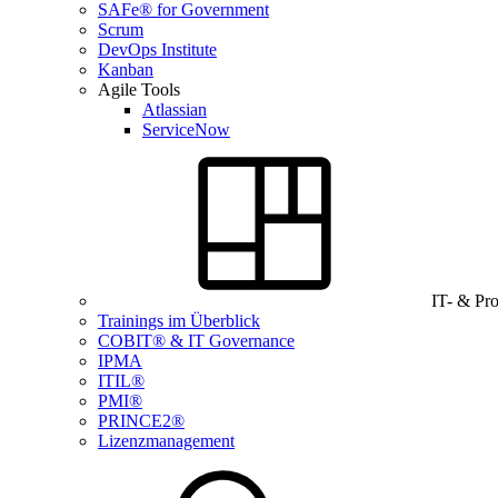
SAFe® for Government
Scrum
DevOps Institute
Kanban
Agile Tools
Atlassian
ServiceNow
IT- & Pr
Trainings im Überblick
COBIT® & IT Governance
IPMA
ITIL®
PMI®
PRINCE2®
Lizenzmanagement