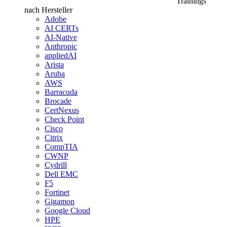
Trainings
nach Hersteller
Adobe
AI CERTs
AI-Native
Anthropic
appliedAI
Arista
Aruba
AWS
Barracuda
Brocade
CertNexus
Check Point
Cisco
Citrix
CompTIA
CWNP
Cydrill
Dell EMC
F5
Fortinet
Gigamon
Google Cloud
HPE