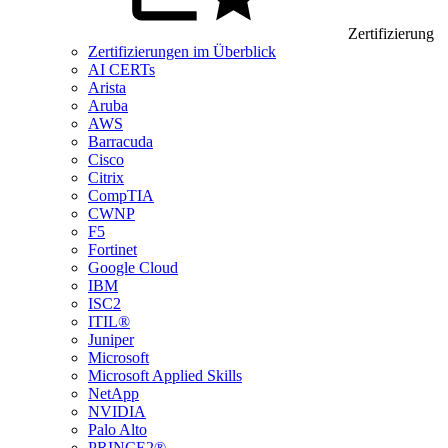
Zertifizierung
Zertifizierungen im Überblick
AI CERTs
Arista
Aruba
AWS
Barracuda
Cisco
Citrix
CompTIA
CWNP
F5
Fortinet
Google Cloud
IBM
ISC2
ITIL®
Juniper
Microsoft
Microsoft Applied Skills
NetApp
NVIDIA
Palo Alto
PRINCE2®