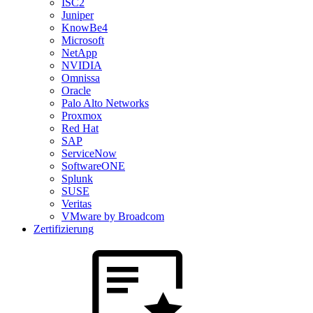
ISC2
Juniper
KnowBe4
Microsoft
NetApp
NVIDIA
Omnissa
Oracle
Palo Alto Networks
Proxmox
Red Hat
SAP
ServiceNow
SoftwareONE
Splunk
SUSE
Veritas
VMware by Broadcom
Zertifizierung