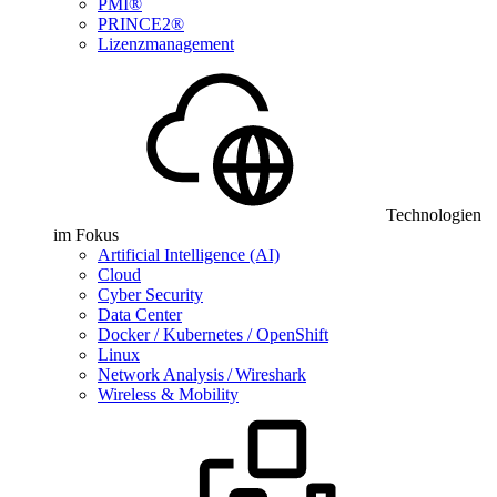
PMI®
PRINCE2®
Lizenzmanagement
Technologien
im Fokus
Artificial Intelligence (AI)
Cloud
Cyber Security
Data Center
Docker / Kubernetes / OpenShift
Linux
Network Analysis / Wireshark
Wireless & Mobility