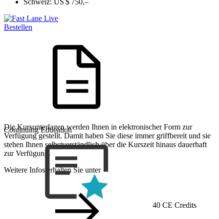
Schweiz:
US $ 750,–
Bestellen
Die Kursunterlagen werden Ihnen in elektronischer Form zur
Continuing Education
Verfügung gestellt. Damit haben Sie diese immer griffbereit und sie
stehen Ihnen selbstverständlich über die Kurszeit hinaus dauerhaft
zur Verfügung.
Weitere Infos erhalten Sie unter
40 CE Credits