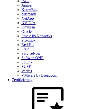
ISC2
Juniper
KnowBe4
Microsoft
NetApp
NVIDIA
Omnissa
Oracle
Palo Alto Networks
Proxmox
Red Hat
SAP
ServiceNow
SoftwareONE
Splunk
SUSE
Veritas
VMware by Broadcom
Zertifizierung