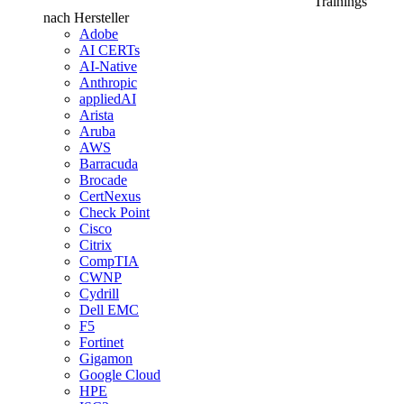
Trainings
nach Hersteller
Adobe
AI CERTs
AI-Native
Anthropic
appliedAI
Arista
Aruba
AWS
Barracuda
Brocade
CertNexus
Check Point
Cisco
Citrix
CompTIA
CWNP
Cydrill
Dell EMC
F5
Fortinet
Gigamon
Google Cloud
HPE