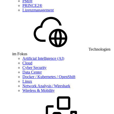
PMI®
PRINCE2®
Lizenzmanagement
Technologien
im Fokus
Artificial Intelligence (AI)
Cloud
Cyber Security
Data Center
Docker / Kubernetes / OpenShift
Linux
Network Analysis / Wireshark
Wireless & Mobility