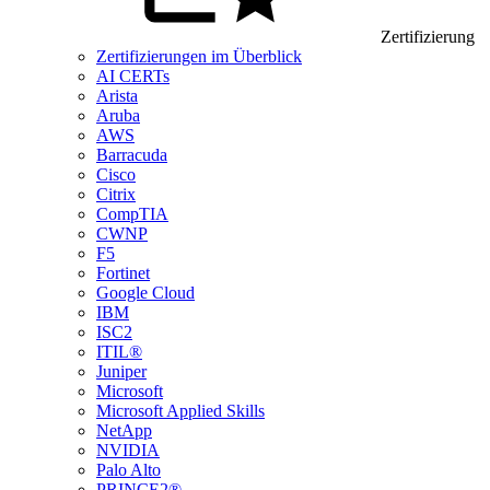
Zertifizierung
Zertifizierungen im Überblick
AI CERTs
Arista
Aruba
AWS
Barracuda
Cisco
Citrix
CompTIA
CWNP
F5
Fortinet
Google Cloud
IBM
ISC2
ITIL®
Juniper
Microsoft
Microsoft Applied Skills
NetApp
NVIDIA
Palo Alto
PRINCE2®