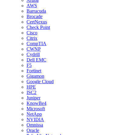
Aruba
AWS
Barracuda
Brocade
CertNexus
Check Point
Cisco
Citrix
CompTIA
CWNP
Cydrill
Dell EMC
F5
Fortinet
Gigamon
Google Cloud
HPE
ISC2
Juniper
KnowBe4
Microsoft
NetApp
NVIDIA
Omnissa
Oracle