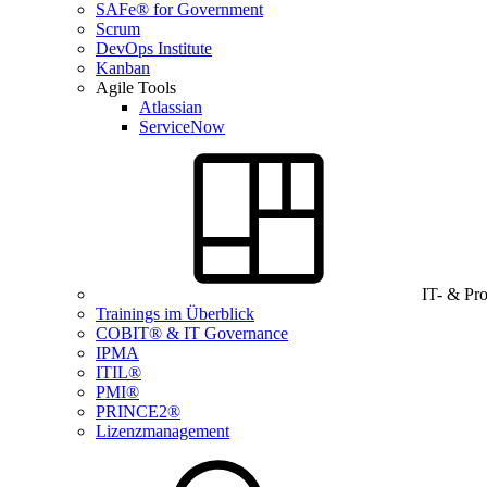
SAFe® for Government
Scrum
DevOps Institute
Kanban
Agile Tools
Atlassian
ServiceNow
IT- & Pr
Trainings im Überblick
COBIT® & IT Governance
IPMA
ITIL®
PMI®
PRINCE2®
Lizenzmanagement