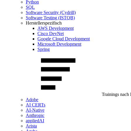
Python
SQL
Software Security (Cydrill)
Software Testing (ISTQB)
Herstellerspezifisch
AWS Development
Cisco DevNet
Google Cloud Development
Microsoft Development
Spring
Trainings nach 
Adobe
AI CERTs
AI-Native
Anthropic
appliedAI
Arista