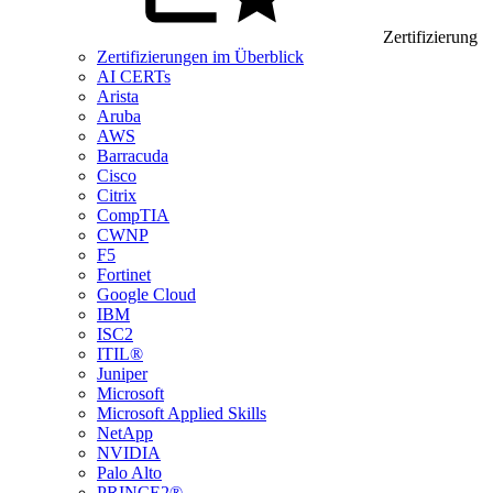
Zertifizierung
Zertifizierungen im Überblick
AI CERTs
Arista
Aruba
AWS
Barracuda
Cisco
Citrix
CompTIA
CWNP
F5
Fortinet
Google Cloud
IBM
ISC2
ITIL®
Juniper
Microsoft
Microsoft Applied Skills
NetApp
NVIDIA
Palo Alto
PRINCE2®