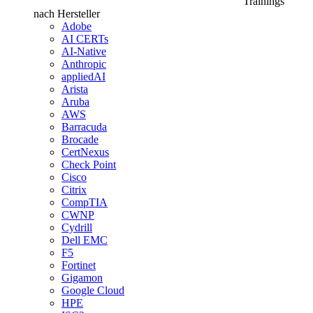
Trainings
nach Hersteller
Adobe
AI CERTs
AI-Native
Anthropic
appliedAI
Arista
Aruba
AWS
Barracuda
Brocade
CertNexus
Check Point
Cisco
Citrix
CompTIA
CWNP
Cydrill
Dell EMC
F5
Fortinet
Gigamon
Google Cloud
HPE