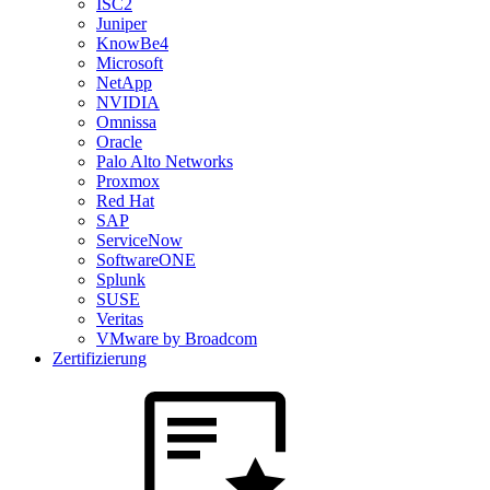
ISC2
Juniper
KnowBe4
Microsoft
NetApp
NVIDIA
Omnissa
Oracle
Palo Alto Networks
Proxmox
Red Hat
SAP
ServiceNow
SoftwareONE
Splunk
SUSE
Veritas
VMware by Broadcom
Zertifizierung