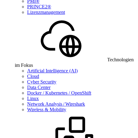
PMI®
PRINCE2®
Lizenzmanagement
Technologien
im Fokus
Artificial Intelligence (AI)
Cloud
Cyber Security
Data Center
Docker / Kubernetes / OpenShift
Linux
Network Analysis / Wireshark
Wireless & Mobility