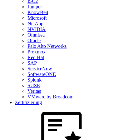
ISC2
Juniper
KnowBe4
Microsoft
NetApp
NVIDIA
Omnissa
Oracle
Palo Alto Networks
Proxmox
Red Hat
SAP
ServiceNow
SoftwareONE
Splunk
SUSE
Veritas
VMware by Broadcom
Zertifizierung