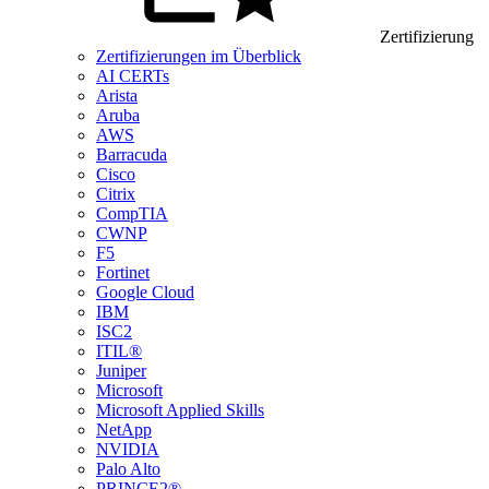
Zertifizierung
Zertifizierungen im Überblick
AI CERTs
Arista
Aruba
AWS
Barracuda
Cisco
Citrix
CompTIA
CWNP
F5
Fortinet
Google Cloud
IBM
ISC2
ITIL®
Juniper
Microsoft
Microsoft Applied Skills
NetApp
NVIDIA
Palo Alto
PRINCE2®