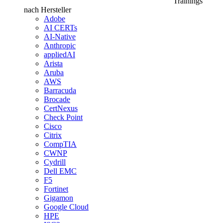
Trainings
nach Hersteller
Adobe
AI CERTs
AI-Native
Anthropic
appliedAI
Arista
Aruba
AWS
Barracuda
Brocade
CertNexus
Check Point
Cisco
Citrix
CompTIA
CWNP
Cydrill
Dell EMC
F5
Fortinet
Gigamon
Google Cloud
HPE