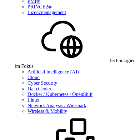
PMI®
PRINCE2®
Lizenzmanagement
Technologien
im Fokus
Artificial Intelligence (AI)
Cloud
Cyber Security
Data Center
Docker / Kubernetes / OpenShift
Linux
Network Analysis / Wireshark
Wireless & Mobility