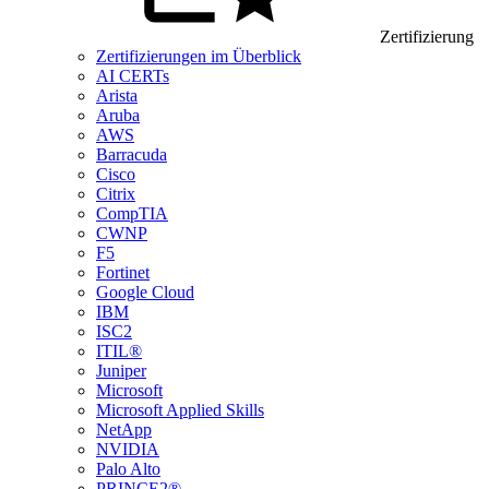
Zertifizierung
Zertifizierungen im Überblick
AI CERTs
Arista
Aruba
AWS
Barracuda
Cisco
Citrix
CompTIA
CWNP
F5
Fortinet
Google Cloud
IBM
ISC2
ITIL®
Juniper
Microsoft
Microsoft Applied Skills
NetApp
NVIDIA
Palo Alto
PRINCE2®