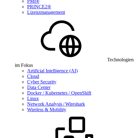
PMI®
PRINCE2®
Lizenzmanagement
Technologien
im Fokus
Artificial Intelligence (AI)
Cloud
Cyber Security
Data Center
Docker / Kubernetes / OpenShift
Linux
Network Analysis / Wireshark
Wireless & Mobility