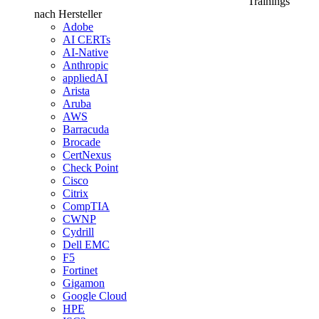
Trainings
nach Hersteller
Adobe
AI CERTs
AI-Native
Anthropic
appliedAI
Arista
Aruba
AWS
Barracuda
Brocade
CertNexus
Check Point
Cisco
Citrix
CompTIA
CWNP
Cydrill
Dell EMC
F5
Fortinet
Gigamon
Google Cloud
HPE