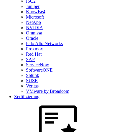
ISC2
Juniper
KnowBe4
Microsoft
NetApp
NVIDIA
Omnissa
Oracle
Palo Alto Networks
Proxmox
Red Hat
SAP
ServiceNow
SoftwareONE
Splunk
SUSE
Veritas
VMware by Broadcom
Zertifizierung