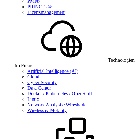
PMI®
PRINCE2®
Lizenzmanagement
Technologien
im Fokus
Artificial Intelligence (AI)
Cloud
Cyber Security
Data Center
Docker / Kubernetes / OpenShift
Linux
Network Analysis / Wireshark
Wireless & Mobility