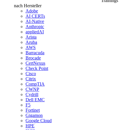
Trainings
nach Hersteller
Adobe
AI CERTs
AI-Native
Anthropic
appliedAI
Arista
Aruba
AWS
Barracuda
Brocade
CertNexus
Check Point
Cisco
Citrix
CompTIA
CWNP
Cydrill
Dell EMC
F5
Fortinet
Gigamon
Google Cloud
HPE