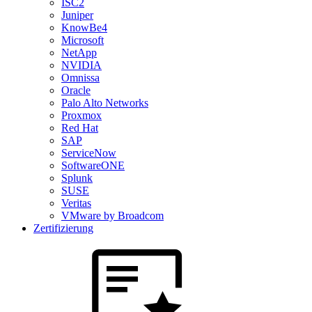
ISC2
Juniper
KnowBe4
Microsoft
NetApp
NVIDIA
Omnissa
Oracle
Palo Alto Networks
Proxmox
Red Hat
SAP
ServiceNow
SoftwareONE
Splunk
SUSE
Veritas
VMware by Broadcom
Zertifizierung