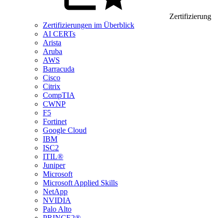
Zertifizierung
Zertifizierungen im Überblick
AI CERTs
Arista
Aruba
AWS
Barracuda
Cisco
Citrix
CompTIA
CWNP
F5
Fortinet
Google Cloud
IBM
ISC2
ITIL®
Juniper
Microsoft
Microsoft Applied Skills
NetApp
NVIDIA
Palo Alto
PRINCE2®