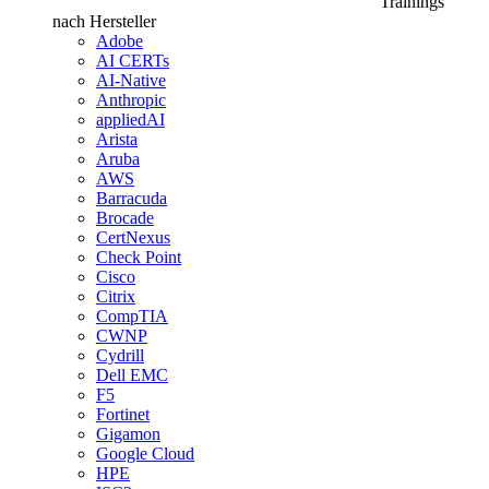
Trainings
nach Hersteller
Adobe
AI CERTs
AI-Native
Anthropic
appliedAI
Arista
Aruba
AWS
Barracuda
Brocade
CertNexus
Check Point
Cisco
Citrix
CompTIA
CWNP
Cydrill
Dell EMC
F5
Fortinet
Gigamon
Google Cloud
HPE