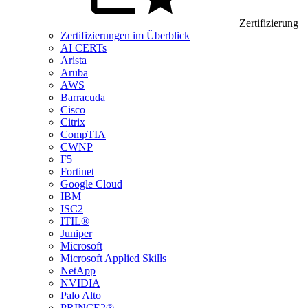
Zertifizierung
Zertifizierungen im Überblick
AI CERTs
Arista
Aruba
AWS
Barracuda
Cisco
Citrix
CompTIA
CWNP
F5
Fortinet
Google Cloud
IBM
ISC2
ITIL®
Juniper
Microsoft
Microsoft Applied Skills
NetApp
NVIDIA
Palo Alto
PRINCE2®