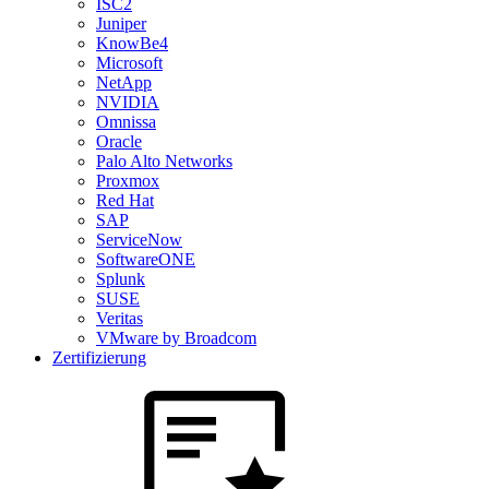
ISC2
Juniper
KnowBe4
Microsoft
NetApp
NVIDIA
Omnissa
Oracle
Palo Alto Networks
Proxmox
Red Hat
SAP
ServiceNow
SoftwareONE
Splunk
SUSE
Veritas
VMware by Broadcom
Zertifizierung