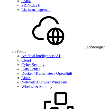
PMI®
PRINCE2®
Lizenzmanagement
Technologien
im Fokus
Artificial Intelligence (AI)
Cloud
Cyber Security
Data Center
Docker / Kubernetes / OpenShift
Linux
Network Analysis / Wireshark
Wireless & Mobility