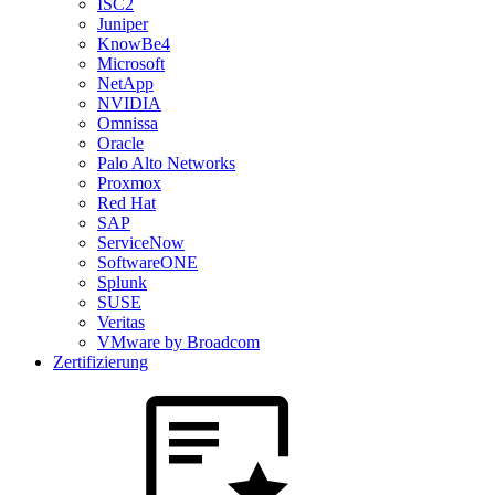
ISC2
Juniper
KnowBe4
Microsoft
NetApp
NVIDIA
Omnissa
Oracle
Palo Alto Networks
Proxmox
Red Hat
SAP
ServiceNow
SoftwareONE
Splunk
SUSE
Veritas
VMware by Broadcom
Zertifizierung