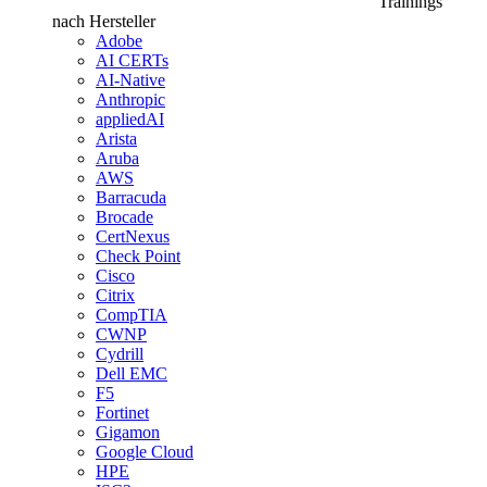
Trainings
nach Hersteller
Adobe
AI CERTs
AI-Native
Anthropic
appliedAI
Arista
Aruba
AWS
Barracuda
Brocade
CertNexus
Check Point
Cisco
Citrix
CompTIA
CWNP
Cydrill
Dell EMC
F5
Fortinet
Gigamon
Google Cloud
HPE