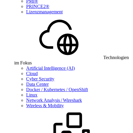
PMI®
PRINCE2®
Lizenzmanagement
Technologien
im Fokus
Artificial Intelligence (AI)
Cloud
Cyber Security
Data Center
Docker / Kubernetes / OpenShift
Linux
Network Analysis / Wireshark
Wireless & Mobility