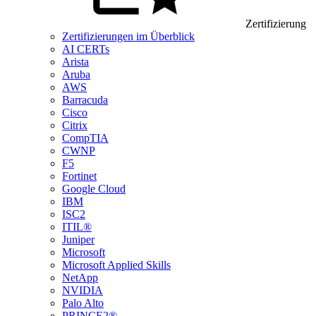
Zertifizierung
Zertifizierungen im Überblick
AI CERTs
Arista
Aruba
AWS
Barracuda
Cisco
Citrix
CompTIA
CWNP
F5
Fortinet
Google Cloud
IBM
ISC2
ITIL®
Juniper
Microsoft
Microsoft Applied Skills
NetApp
NVIDIA
Palo Alto
PRINCE2®