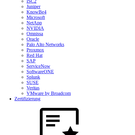
ISC2
Juniper
KnowBe4
Microsoft
NetApp
NVIDIA
Omnissa
Oracle
Palo Alto Networks
Proxmox
Red Hat
SAP
ServiceNow
SoftwareONE
Splunk
SUSE
Veritas
VMware by Broadcom
Zertifizierung