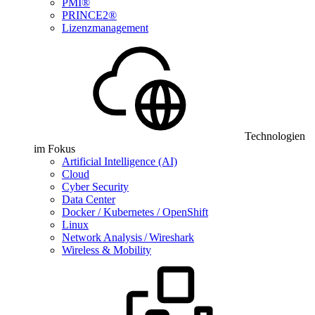
PMI®
PRINCE2®
Lizenzmanagement
Technologien
im Fokus
Artificial Intelligence (AI)
Cloud
Cyber Security
Data Center
Docker / Kubernetes / OpenShift
Linux
Network Analysis / Wireshark
Wireless & Mobility