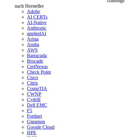
Trainings
nach Hersteller
Adobe
AI CERTs
AI-Native
Anthropic
appliedAI
Arista
Aruba
AWS
Barracuda
Brocade
CertNexus
Check Point
Cisco
Citrix
CompTIA
CWNP
Cydrill
Dell EMC
F5
Fortinet
Gigamon
Google Cloud
HPE