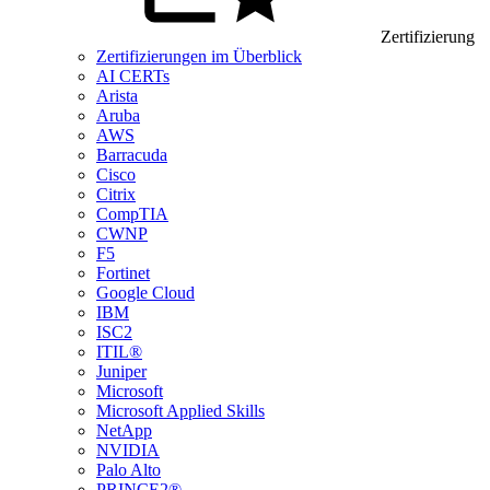
Zertifizierung
Zertifizierungen im Überblick
AI CERTs
Arista
Aruba
AWS
Barracuda
Cisco
Citrix
CompTIA
CWNP
F5
Fortinet
Google Cloud
IBM
ISC2
ITIL®
Juniper
Microsoft
Microsoft Applied Skills
NetApp
NVIDIA
Palo Alto
PRINCE2®